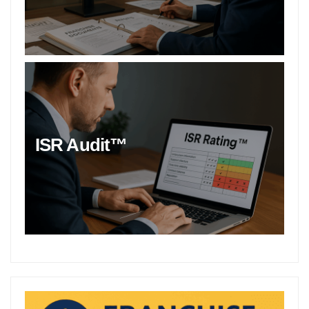
ISR Audit™