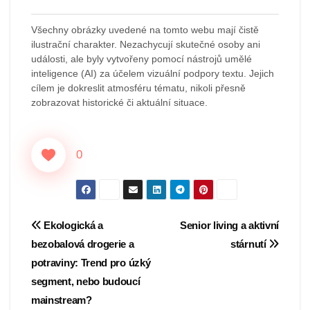
Všechny obrázky uvedené na tomto webu mají čistě
ilustrační charakter. Nezachycují skutečné osoby ani
události, ale byly vytvořeny pomocí nástrojů umělé
inteligence (AI) za účelem vizuální podpory textu. Jejich
cílem je dokreslit atmosféru tématu, nikoli přesně
zobrazovat historické či aktuální situace.
0
Navigace
Ekologická a
Senior living a aktivní
bezobalová drogerie a
stárnutí
pro
potraviny: Trend pro úzký
příspěvek
segment, nebo budoucí
mainstream?