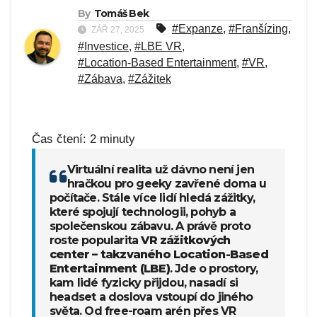
By
Tomáš Bek
#Expanze
,
#Franšízing
,
ZÁŘ 27, 2025
#Investice
,
#LBE VR
,
#Location-Based Entertainment
,
#VR
,
#Zábava
,
#Zážitek
Čas čtení:
2
minuty
Virtuální realita už dávno není jen
hračkou pro geeky zavřené doma u
počítače. Stále více lidí hledá zážitky,
které spojují technologii, pohyb a
společenskou zábavu. A právě proto
roste popularita
VR zážitkových
center – takzvaného Location-Based
Entertainment (LBE)
. Jde o prostory,
kam lidé fyzicky přijdou, nasadí si
headset a doslova vstoupí do jiného
světa. Od free-roam arén přes VR