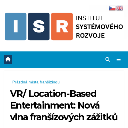
Skip
to
content
Prázdná místa franšízingu
VR/ Location-Based
Entertainment: Nová
vlna franšízových zážitků