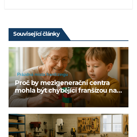
Související články
Prázdná místa franšízingu
Proč by mezigenerační centra
mohla být chybějící franšízou naší
doby