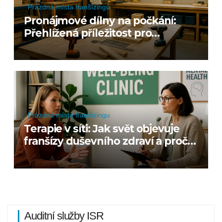
Prázdná místa franšízingu
Pronájmové dílny na počkání:
Přehlížená příležitost pro
franšízový model
Prázdná místa franšízingu
Terapie v síti: Jak svět objevuje
franšízy duševního zdraví a proč
je u nás zatím ticho
Auditní služby ISR