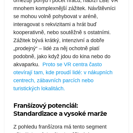
omezují pohyb i počet hráčů, nabízí LBE VR
mnohem komplexnější zážitek. Návštěvníci
se mohou volně pohybovat v aréně,
interagovat s rekvizitami a hrát buď
kooperativně, nebo soutěžně s ostatními.
Zážitek bývá krátký, intenzivní a dobře
„prodejný“ – lidé za něj ochotně platí
podobně, jako když jdou do kina nebo do
akvaparku.
Proto se VR centra často
otevírají tam, kde proudí lidé: v nákupních
centrech, zábavních parcích nebo
turistických lokalitách.
Franšízový potenciál:
Standardizace a vysoké marže
Z pohledu franšízora má tento segment