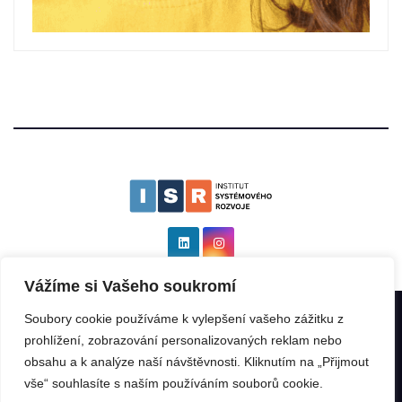
Vážíme si Vašeho soukromí
Soubory cookie používáme k vylepšení vašeho zážitku z
Institut systémového rozvoje as ISR
|
Všechna práva vyhrazena: ©
prohlížení, zobrazování personalizovaných reklam nebo
2025 by
Kinabalu s.r.o.
.
obsahu a k analýze naší návštěvnosti. Kliknutím na „Přijmout
vše“ souhlasíte s naším používáním souborů cookie.
ISR Rating
ISR GeoIndex
ISR Program
Franšízant
Franšízor
Přednášky