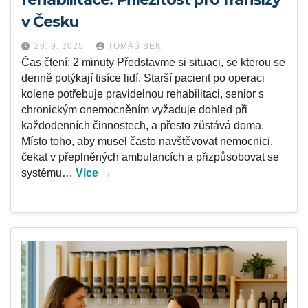
v Česku
28. 9. 2025
TOMÁŠ BEK
Čas čtení: 2 minuty Představme si situaci, se kterou se
denně potýkají tisíce lidí. Starší pacient po operaci
kolene potřebuje pravidelnou rehabilitaci, senior s
chronickým onemocněním vyžaduje dohled při
každodenních činnostech, a přesto zůstává doma.
Místo toho, aby musel často navštěvovat nemocnici,
čekat v přeplněných ambulancích a přizpůsobovat se
systému…
Více →