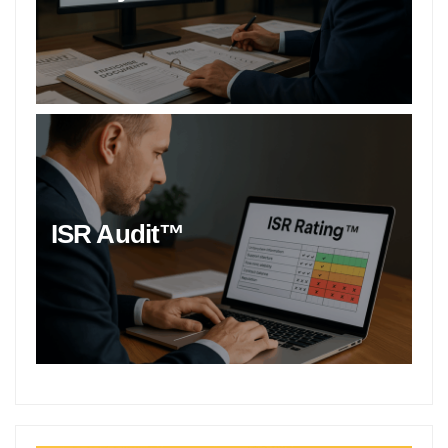
ISR Audit™