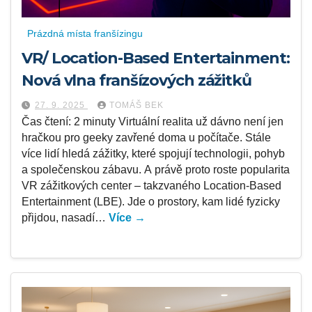
Prázdná místa franšízingu
VR/ Location-Based Entertainment:
Nová vlna franšízových zážitků
27. 9. 2025
TOMÁŠ BEK
Čas čtení: 2 minuty Virtuální realita už dávno není jen
hračkou pro geeky zavřené doma u počítače. Stále
více lidí hledá zážitky, které spojují technologii, pohyb
a společenskou zábavu. A právě proto roste popularita
VR zážitkových center – takzvaného Location-Based
Entertainment (LBE). Jde o prostory, kam lidé fyzicky
přijdou, nasadí…
Více →