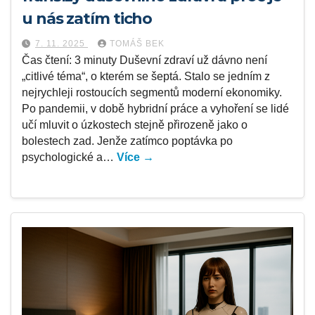
u nás zatím ticho
7. 11. 2025
TOMÁŠ BEK
Čas čtení: 3 minuty Duševní zdraví už dávno není
„citlivé téma“, o kterém se šeptá. Stalo se jedním z
nejrychleji rostoucích segmentů moderní ekonomiky.
Po pandemii, v době hybridní práce a vyhoření se lidé
učí mluvit o úzkostech stejně přirozeně jako o
bolestech zad. Jenže zatímco poptávka po
psychologické a…
Více →