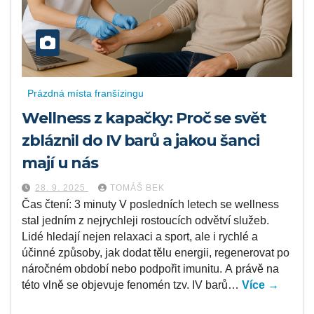
Prázdná místa franšízingu
Wellness z kapačky: Proč se svět
zbláznil do IV barů a jakou šanci
mají u nás
28. 9. 2025
TOMÁŠ BEK
Čas čtení: 3 minuty V posledních letech se wellness
stal jedním z nejrychleji rostoucích odvětví služeb.
Lidé hledají nejen relaxaci a sport, ale i rychlé a
účinné způsoby, jak dodat tělu energii, regenerovat po
náročném období nebo podpořit imunitu. A právě na
této vlně se objevuje fenomén tzv. IV barů…
Více →