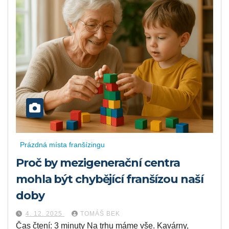
Prázdná místa franšízingu
Proč by mezigenerační centra
mohla být chybějící franšízou naší
doby
4. 12. 2025
TOMÁŠ BEK
Čas čtení: 3 minuty Na trhu máme vše. Kavárny,