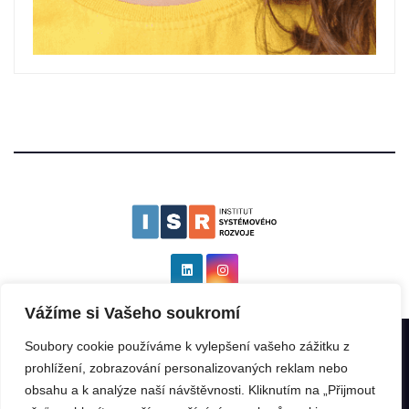
Vážíme si Vašeho soukromí
Soubory cookie používáme k vylepšení vašeho zážitku z
Institut systémového rozvoje as ISR
|
Všechna práva vyhrazena: ©
prohlížení, zobrazování personalizovaných reklam nebo
2025 by
Kinabalu s.r.o.
.
obsahu a k analýze naší návštěvnosti. Kliknutím na „Přijmout