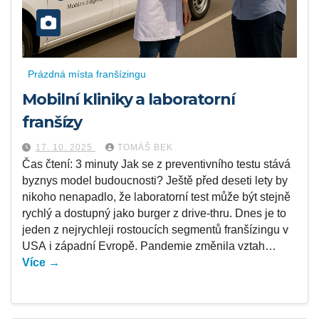
Prázdná místa franšízingu
Mobilní kliniky a laboratorní
franšízy
17. 10. 2025
TOMÁŠ BEK
Čas čtení: 3 minuty Jak se z preventivního testu stává
byznys model budoucnosti? Ještě před deseti lety by
nikoho nenapadlo, že laboratorní test může být stejně
rychlý a dostupný jako burger z drive-thru. Dnes je to
jeden z nejrychleji rostoucích segmentů franšízingu v
USA i západní Evropě. Pandemie změnila vztah…
Více →