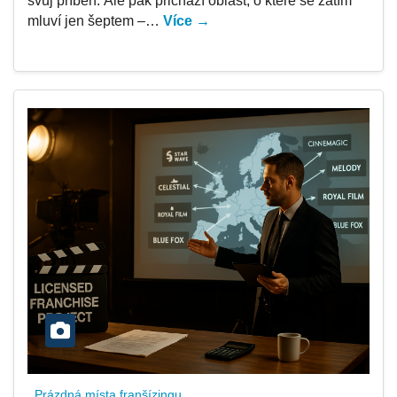
svůj příběh. Ale pak přichází oblast, o které se zatím
mluví jen šeptem –…
Více →
Prázdná místa franšízingu