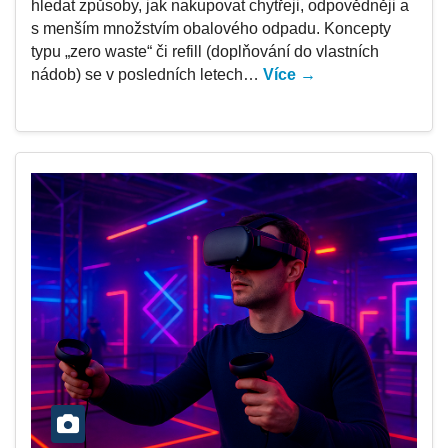
hledat způsoby, jak nakupovat chytřeji, odpovědněji a
s menším množstvím obalového odpadu. Koncepty
typu „zero waste“ či refill (doplňování do vlastních
nádob) se v posledních letech…
Více →