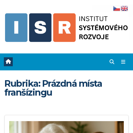
Skip
to
content
Rubrika:
Prázdná místa
franšízingu