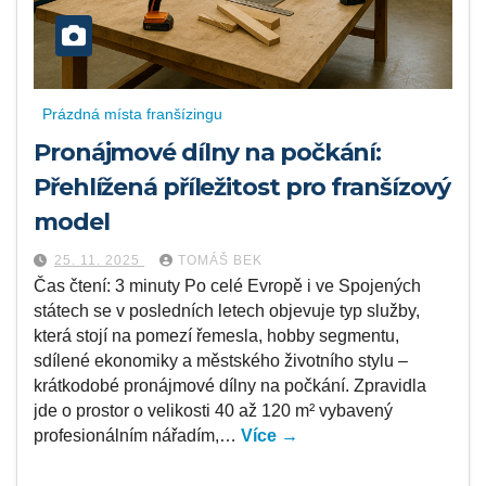
Prázdná místa franšízingu
Pronájmové dílny na počkání:
Přehlížená příležitost pro franšízový
model
25. 11. 2025
TOMÁŠ BEK
Čas čtení: 3 minuty Po celé Evropě i ve Spojených
státech se v posledních letech objevuje typ služby,
která stojí na pomezí řemesla, hobby segmentu,
sdílené ekonomiky a městského životního stylu –
krátkodobé pronájmové dílny na počkání. Zpravidla
jde o prostor o velikosti 40 až 120 m² vybavený
profesionálním nářadím,…
Více →