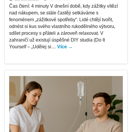
Čas čtení: 4 minuty V dnešní době, kdy zážitky vítězí
nad nákupem, se stále častěji setkáváme s
fenoménem „zážitkové spotřeby“. Lidé chtějí tvořit,
odnést si kus svého vlastního rukodělného výtvoru,
sdílet procesy s přáteli a zároveň relaxovat. V
zahraničí už existují úspěšné DIY studia (Do It
Yourself – „Udělej si…
Více →