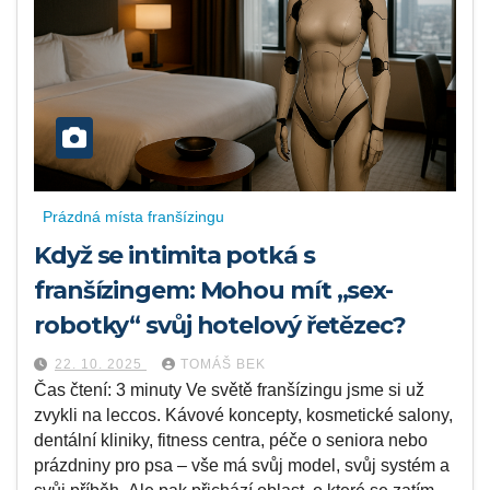
Prázdná místa franšízingu
Když se intimita potká s
franšízingem: Mohou mít „sex-
robotky“ svůj hotelový řetězec?
22. 10. 2025
TOMÁŠ BEK
Čas čtení: 3 minuty Ve světě franšízingu jsme si už
zvykli na leccos. Kávové koncepty, kosmetické salony,
dentální kliniky, fitness centra, péče o seniora nebo
prázdniny pro psa – vše má svůj model, svůj systém a