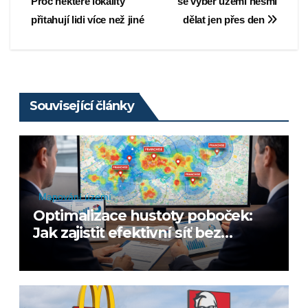
Proč některé lokality
se výběr území nesmí
pro
přitahují lidi více než jiné
dělat jen přes den
příspěvek
Související články
Mapování území
Optimalizace hustoty poboček:
Jak zajistit efektivní síť bez
kanibalizace