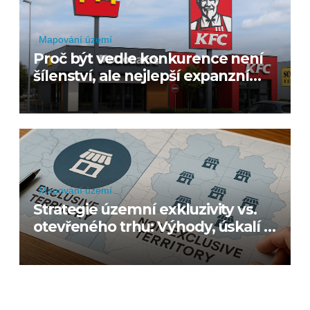
Mapování území
Proč být vedle konkurence není
šílenství, ale nejlepší expanzní
strategie
Mapování území
Strategie územní exkluzivity vs.
otevřeného trhu: Výhody, úskalí a
pohled ISR