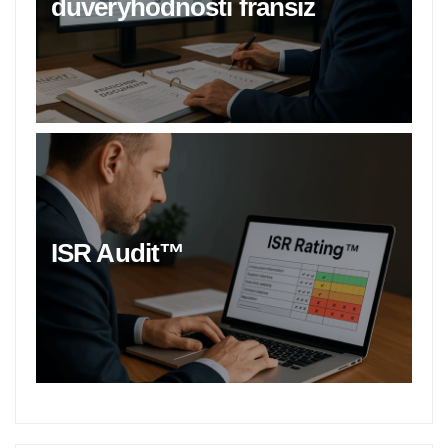
důvěryhodnosti franšíz
ISR Audit™