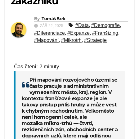
zákazníků
By
Tomáš Bek
#Data
,
#Demografie
,
ZÁŘ 22, 2025
#Diferenciace
,
#Expanze
,
#Franšízing
,
#Mapování
,
#Mikrotrh
,
#Strategie
Čas čtení:
2
minuty
Při mapování rozvojového území se
často pracuje s administrativním
vymezením: město, kraj, region. V
kontextu franšízové expanze je ale
takový přístup příliš hrubý a může vést
k chybným rozhodnutím. Velkoměsto
není homogenní celek, ale
mozaika
mikro-trhů
— čtvrtí,
rezidenčních zón, obchodních center a
dopravních uzlů, které mají odlišnou