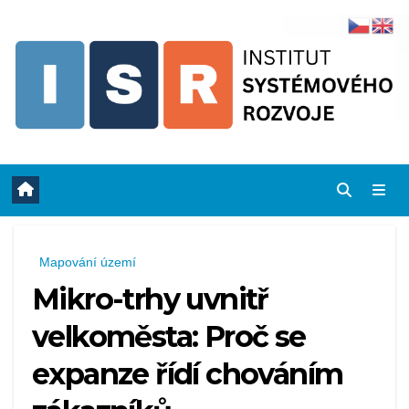
Skip
to
content
Mapování území
Mikro-trhy uvnitř
velkoměsta: Proč se
expanze řídí chováním