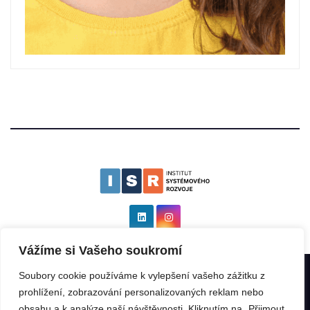
Vážíme si Vašeho soukromí
Soubory cookie používáme k vylepšení vašeho zážitku z
Institut systémového rozvoje as ISR
|
Všechna práva vyhrazena: ©
prohlížení, zobrazování personalizovaných reklam nebo
2025 by
Kinabalu s.r.o.
.
obsahu a k analýze naší návštěvnosti. Kliknutím na „Přijmout