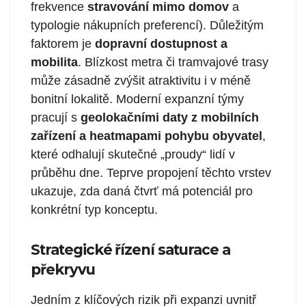
frekvence
stravování mimo domov
a
typologie nákupních preferencí). Důležitým
faktorem je
dopravní dostupnost a
mobilita
. Blízkost metra či tramvajové trasy
může zásadně zvýšit atraktivitu i v méně
bonitní lokalitě. Moderní expanzní týmy
pracují s
geolokačními daty z mobilních
zařízení
a heatmapami pohybu obyvatel
,
které odhalují skutečné „proudy“ lidí v
průběhu dne. Teprve propojení těchto vrstev
ukazuje, zda daná čtvrť má potenciál pro
konkrétní typ konceptu.
Strategické řízení saturace a
překryvu
Jedním z klíčových rizik při expanzi uvnitř