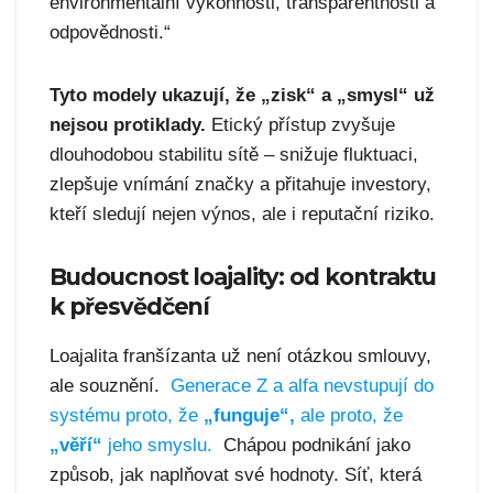
environmentální výkonnosti, transparentnosti a
odpovědnosti.“
Tyto modely ukazují, že „zisk“ a „smysl“ už
nejsou protiklady.
Etický přístup zvyšuje
dlouhodobou stabilitu sítě – snižuje fluktuaci,
zlepšuje vnímání značky a přitahuje investory,
kteří sledují nejen výnos, ale i reputační riziko.
Budoucnost loajality: od kontraktu
k přesvědčení
Loajalita franšízanta už není otázkou smlouvy,
ale souznění.
Generace Z a alfa nevstupují do
systému proto, že
„funguje“,
ale proto, že
„věří“
jeho smyslu.
Chápou podnikání jako
způsob, jak naplňovat své hodnoty. Síť, která