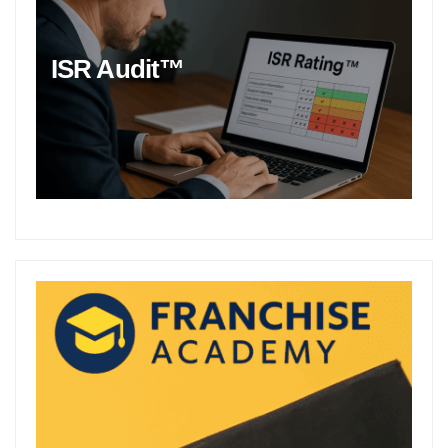
ISR Audit™