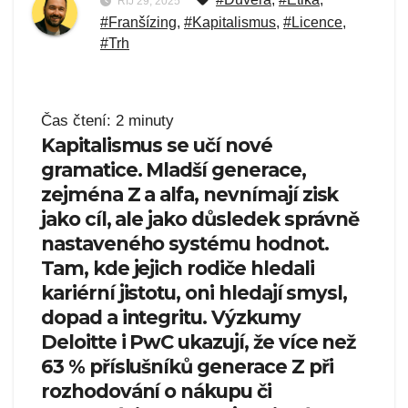
ŘÍJ 29, 2025
#Franšízing
,
#Kapitalismus
,
#Licence
,
#Trh
Čas čtení:
2
minuty
Kapitalismus se učí nové
gramatice. Mladší generace,
zejména Z a alfa, nevnímají zisk
jako cíl, ale jako důsledek správně
nastaveného systému hodnot.
Tam, kde jejich rodiče hledali
kariérní jistotu, oni hledají smysl,
dopad a integritu. Výzkumy
Deloitte i PwC ukazují, že více než
63 % příslušníků generace Z při
rozhodování o nákupu či