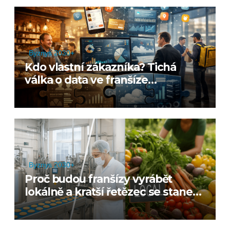
Byznys 2030+
Kdo vlastní zákazníka? Tichá
válka o data ve franšíze
budoucnosti
Byznys 2030+
Proč budou franšízy vyrábět
lokálně a kratší řetězec se stane
výhodou