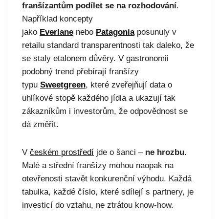
franšízantům podílet se na rozhodování
.
Například koncepty
jako
Everlane
nebo
Patagonia
posunuly v
retailu standard transparentnosti tak daleko, že
se staly etalonem důvěry. V gastronomii
podobný trend přebírají franšízy
typu
Sweetgreen
, které zveřejňují data o
uhlíkové stopě každého jídla a ukazují tak
zákazníkům i investorům, že odpovědnost se
dá změřit.
V
českém prostředí
jde o šanci –
ne hrozbu
.
Malé a střední franšízy mohou naopak na
otevřenosti stavět konkurenční výhodu. Každá
tabulka, každé číslo, které sdílejí s partnery, je
investicí do vztahu, ne ztrátou know-how.