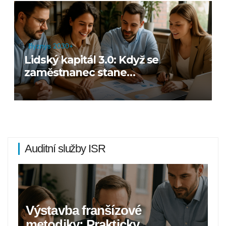
Byznys 2030+
Lidský kapitál 3.0: Když se
zaměstnanec stane
mikropodnikatelem
Auditní služby ISR
Výstavba franšízové
metodiky: Prakticky,