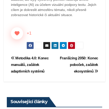
inteligence (AI) za účelem vizuální podpory textu. Jejich
cílem je dokreslit atmosféru tématu, nikoli přesně
zobrazovat historické či aktuální situace.
+1
Navigace
Metodika 4.0: Konec
Franšízing 2050: Konec
manuálů, začátek
poboček, začátek
pro
adaptivních systémů
ekosystémů
příspěvek
Související články