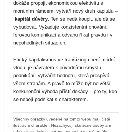
dokáže propojit ekonomickou efektivitu s
morálním rámcem, vytváří nový druh kapitálu –
kapitál důvěry
. Ten se nedá koupit, ale dá se
vybudovat. Vyžaduje konzistentní chování,
férovou komunikaci a odvahu říkat pravdu i v
nepohodlných situacích.
Etický kapitalismus ve franšízingu není módní
vlnou, je návratem k původnímu smyslu
podnikání. Vytvářet hodnotu, která prospívá
všem stranám. A právě to může být největší
konkurenční výhoda příští dekády – pro ty, kdo
se nebojí podnikat s charakterem.
Všechny obrázky uvedené na tomto webu mají čistě
ilustrační charakter. Nezachycují skutečné osoby ani
události, ale byly vytvořeny pomocí nástrojů umělé