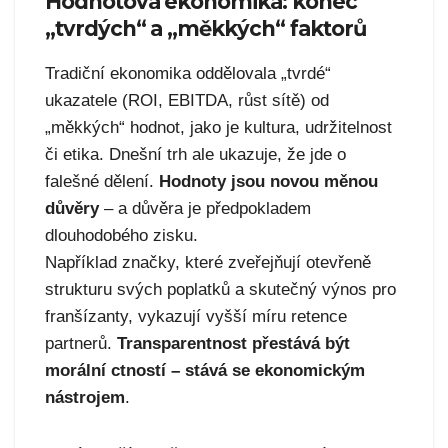
Hodnotová ekonomika: konec
„tvrdých“ a „měkkých“ faktorů
Tradiční ekonomika oddělovala „tvrdé“
ukazatele (ROI, EBITDA, růst sítě) od
„měkkých“ hodnot, jako je kultura, udržitelnost
či etika. Dnešní trh ale ukazuje, že jde o
falešné dělení.
Hodnoty jsou novou měnou
důvěry
– a důvěra je předpokladem
dlouhodobého zisku.
Například značky, které zveřejňují otevřeně
strukturu svých poplatků a skutečný výnos pro
franšízanty, vykazují vyšší míru retence
partnerů.
Transparentnost přestává být
morální ctností – stává se ekonomickým
nástrojem
.