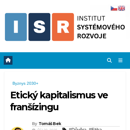
Skip
to
content
Byznys 2030+
Etický kapitalismus ve
franšízingu
By
Tomáš Bek
#Důvěra
,
#Etika
,