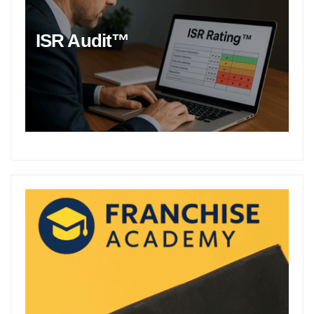
ISR Audit™