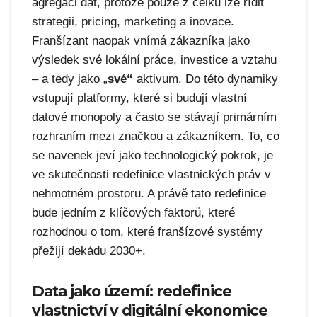
agregaci dat, protože pouze z celku lze řídit
strategii, pricing, marketing a inovace.
Franšízant naopak vnímá zákazníka jako
výsledek své lokální práce, investice a vztahu
– a tedy jako „
své“
aktivum. Do této dynamiky
vstupují platformy, které si budují vlastní
datové monopoly a často se stávají primárním
rozhraním mezi značkou a zákazníkem. To, co
se navenek jeví jako technologický pokrok, je
ve skutečnosti redefinice vlastnických práv v
nehmotném prostoru. A právě tato redefinice
bude jedním z klíčových faktorů, které
rozhodnou o tom, které franšízové systémy
přežijí dekádu 2030+.
Data jako území: redefinice
vlastnictví v digitální ekonomice