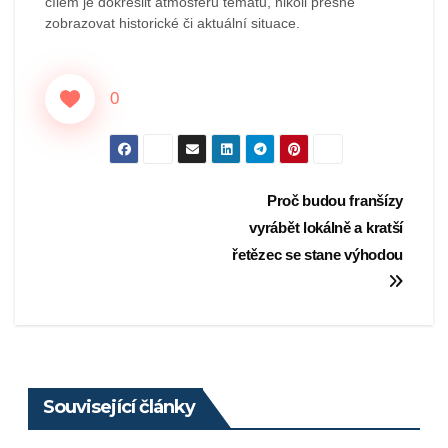
cílem je dokreslit atmosféru tématu, nikoli přesně
zobrazovat historické či aktuální situace.
0
Navigace
Proč budou franšízy
vyrábět lokálně a kratší
pro
řetězec se stane výhodou
příspěvek
Související články