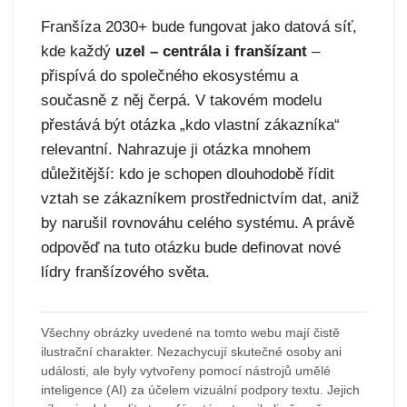
Franšíza 2030+ bude fungovat jako datová síť,
kde každý
uzel – centrála i franšízant
–
přispívá do společného ekosystému a
současně z něj čerpá. V takovém modelu
přestává být otázka „kdo vlastní zákazníka“
relevantní. Nahrazuje ji otázka mnohem
důležitější: kdo je schopen dlouhodobě řídit
vztah se zákazníkem prostřednictvím dat, aniž
by narušil rovnováhu celého systému. A právě
odpověď na tuto otázku bude definovat nové
lídry franšízového světa.
Všechny obrázky uvedené na tomto webu mají čistě
ilustrační charakter. Nezachycují skutečné osoby ani
události, ale byly vytvořeny pomocí nástrojů umělé
inteligence (AI) za účelem vizuální podpory textu. Jejich