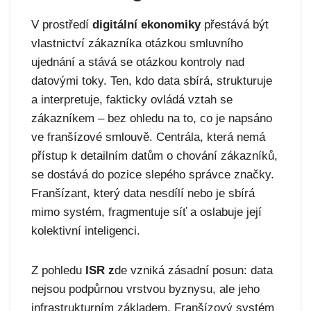
V prostředí
digitální ekonomiky
přestává být
vlastnictví zákazníka otázkou smluvního
ujednání a stává se otázkou kontroly nad
datovými toky. Ten, kdo data sbírá, strukturuje
a interpretuje, fakticky ovládá vztah se
zákazníkem – bez ohledu na to, co je napsáno
ve franšízové smlouvě. Centrála, která nemá
přístup k detailním datům o chování zákazníků,
se dostává do pozice slepého správce značky.
Franšízant, který data nesdílí nebo je sbírá
mimo systém, fragmentuje síť a oslabuje její
kolektivní inteligenci.
Z pohledu
ISR z
de vzniká zásadní posun: data
nejsou podpůrnou vrstvou byznysu, ale jeho
infrastrukturním základem. Franšízový systém