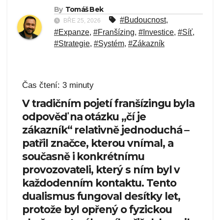
By
Tomáš Bek
#Budoucnost
,
BŘE 25, 2026
#Expanze
,
#Franšízing
,
#Investice
,
#Síť
,
#Strategie
,
#Systém
,
#Zákazník
Čas čtení:
3
minuty
V tradičním pojetí franšízingu byla
odpověď na otázku „čí je
zákazník“ relativně jednoduchá –
patřil značce, kterou vnímal, a
současně i konkrétnímu
provozovateli, který s ním byl v
každodenním kontaktu. Tento
dualismus fungoval desítky let,
protože byl opřený o fyzickou