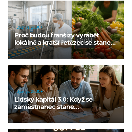
Byznys 2030+
Proč budou franšízy vyrábět
lokálně a kratší řetězec se stane
výhodou
Byznys 2030+
Lidský kapitál 3.0: Když se
zaměstnanec stane
mikropodnikatelem