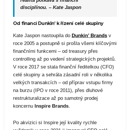
realita potkává s finanční
disciplínou.
– Kate Jaspon
Od financí Dunkin’ k řízení celé skupiny
Kate Jaspon nastoupila do
Dunkin’ Brands
v
roce 2005 a postupně si prošla všemi klíčovými
finančními funkcemi – od treasury přes
controlling až po vedení strategických projektů.
V roce 2017 se stala finanční ředitelkou (CFO)
celé skupiny a sehrála zásadní roli v několika
velkých transakcích – od příprav vstupu firmy
na burzu (IPO v roce 2011), přes dluhové
restrukturalizace až po samotný prodej
koncernu
Inspire Brands
.
Po akvizici si Inspire její kvality rychle