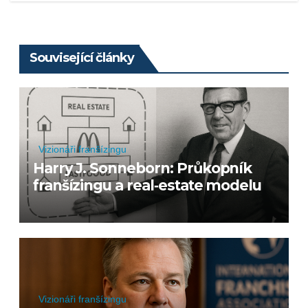
Související články
Vizionáři franšízingu
Harry J. Sonneborn: Průkopník
franšízingu a real‑estate modelu
Vizionáři franšízingu