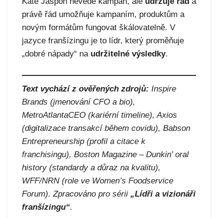
Kate Jaspon nevede kampaň, ale
udržuje řád
a
právě řád umožňuje kampaním, produktům a
novým formátům fungovat škálovatelně. V
jazyce franšízingu je to lídr, který proměňuje
„dobré nápady“ na
udržitelné výsledky
.
Text vychází z ověřených zdrojů:
Inspire
Brands (jmenování CFO a bio),
MetroAtlantaCEO (kariérní timeline), Axios
(digitalizace transakcí během covidu), Babson
Entrepreneurship (profil a citace k
franchisingu), Boston Magazine – Dunkin’ oral
history (standardy a důraz na kvalitu),
WFF/NRN (role ve Women’s Foodservice
Forum).
Zpracováno pro sérii
„Lídři a vizionáři
franšízingu“
.