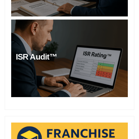
ISR Audit™