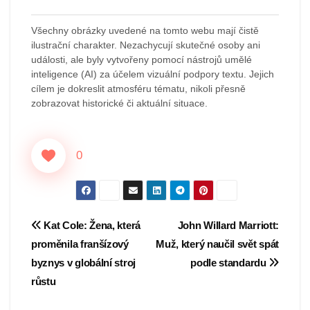
Všechny obrázky uvedené na tomto webu mají čistě
ilustrační charakter. Nezachycují skutečné osoby ani
události, ale byly vytvořeny pomocí nástrojů umělé
inteligence (AI) za účelem vizuální podpory textu. Jejich
cílem je dokreslit atmosféru tématu, nikoli přesně
zobrazovat historické či aktuální situace.
0
Navigace
Kat Cole: Žena, která
John Willard Marriott:
proměnila franšízový
Muž, který naučil svět spát
pro
byznys v globální stroj
podle standardu
příspěvek
růstu