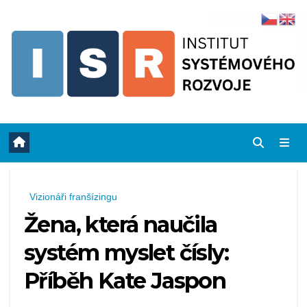
Skip
to
content
Vizionáři franšízingu
Žena, která naučila
systém myslet čísly:
Příběh Kate Jaspon