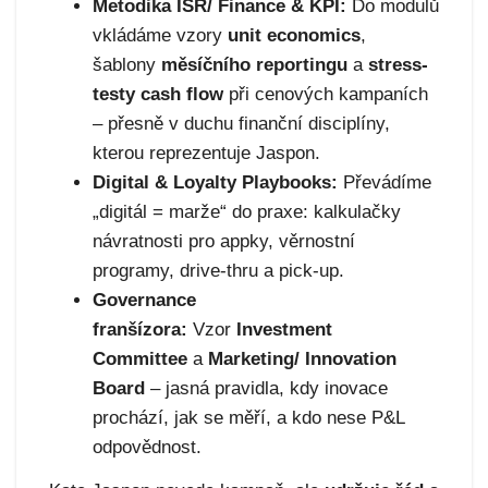
Metodika ISR/ Finance & KPI:
Do modulů
vkládáme vzory
unit economics
,
šablony
měsíčního reportingu
a
stress-
testy cash flow
při cenových kampaních
– přesně v duchu finanční disciplíny,
kterou reprezentuje Jaspon.
Digital & Loyalty Playbooks:
Převádíme
„digitál = marže“ do praxe: kalkulačky
návratnosti pro appky, věrnostní
programy, drive-thru a pick-up.
Governance
franšízora:
Vzor
Investment
Committee
a
Marketing/ Innovation
Board
– jasná pravidla, kdy inovace
prochází, jak se měří, a kdo nese P&L
odpovědnost.