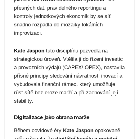
přesných dat, pravidelného reportingu a
kontroly jednotkových ekonomik by se síť
snadno rozpadla do mozaiky lokálních
improvizací.
Kate Jaspon
tuto disciplínu pozvedla na
strategickou úroveň. Vtělila ji do řízení investic
a provozních výdajů (CAPEX/ OPEX), nastavila
přísné principy sledování návratnosti inovací a
vybudovala finanční rámec, který umožňuje
růst sítě bez eroze marží a při zachování její
stability.
Digitalizace jako obrana marže
Během covidové éry
Kate Jaspon
opakovaně
zdůrazňovala, že
digitální kanály a mobilní