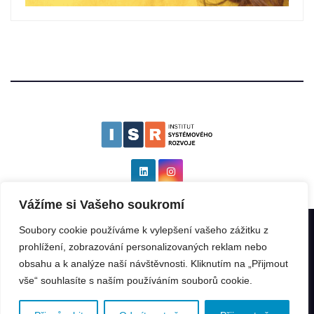
Vážíme si Vašeho soukromí
Soubory cookie používáme k vylepšení vašeho zážitku z
Institut systémového rozvoje as ISR
|
Všechna práva vyhrazena: ©
prohlížení, zobrazování personalizovaných reklam nebo
2025 by
Kinabalu s.r.o.
.
obsahu a k analýze naší návštěvnosti. Kliknutím na „Přijmout
vše“ souhlasíte s naším používáním souborů cookie.
ISR Rating
ISR GeoIndex
ISR Program
Franšízant
Franšízor
Přednášky