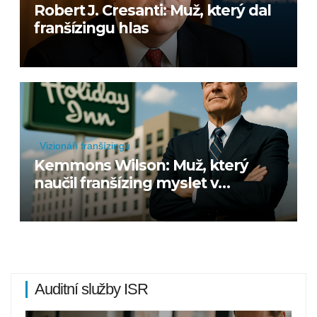
Robert J. Cresanti: Muž, který dal
franšízingu hlas
Vizionáři franšízingu
Kemmons Wilson: Muž, který
naučil franšízing myslet v
systému
Auditní služby ISR