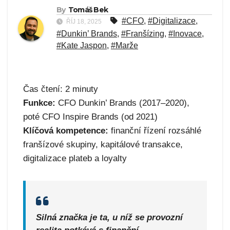
By
Tomáš Bek
#CFO
,
#Digitalizace
,
ŘÍJ 18, 2025
#Dunkin’ Brands
,
#Franšízing
,
#Inovace
,
#Kate Jaspon
,
#Marže
Čas čtení:
2
minuty
Funkce:
CFO Dunkin’ Brands (2017–2020),
poté CFO Inspire Brands (od 2021)
Klíčová kompetence:
finanční řízení rozsáhlé
franšízové skupiny, kapitálové transakce,
digitalizace plateb a loyalty
Silná značka je ta, u níž se provozní