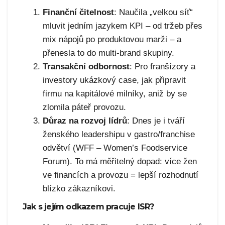
Finanční čitelnost
: Naučila „velkou síť“
mluvit jedním jazykem KPI – od tržeb přes
mix nápojů po produktovou marži – a
přenesla to do multi-brand skupiny.
Transakční odbornost
: Pro franšízory a
investory ukázkový case, jak připravit
firmu na kapitálové milníky, aniž by se
zlomila páteř provozu.
Důraz na rozvoj lídrů
: Dnes je i tváří
ženského leadershipu v gastro/franchise
odvětví (WFF – Women’s Foodservice
Forum). To má měřitelný dopad: více žen
ve financích a provozu = lepší rozhodnutí
blízko zákazníkovi.
Jak s jejím odkazem pracuje ISR?