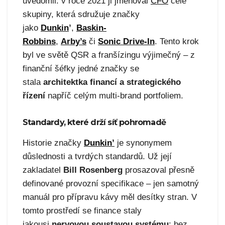
uvědomil: v roce 2021 ji jmenoval
CFO
celé
skupiny, která sdružuje značky
jako
Dunkin
’
,
Baskin-
Robbins
,
Arby’s
či
Sonic Drive-In
. Tento krok
byl ve světě QSR a franšízingu výjimečný – z
finanční šéfky jedné značky se
stala
architektka financí a strategického
řízení
napříč celým multi-brand portfoliem.
Standardy, které drží síť pohromadě
Historie značky
Dunkin’
je synonymem
důslednosti a tvrdých standardů. Už její
zakladatel
Bill Rosenberg
prosazoval přesně
definované provozní specifikace – jen samotný
manuál pro přípravu kávy měl desítky stran. V
tomto prostředí se finance staly
jakousi
nervovou soustavou systému
: bez