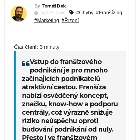
By
Tomáš Bek
#Chyby
,
#Franšízing
,
SRP 25, 2025
#Marketing
,
#Řízení
Čas čtení:
3
minuty
Vstup do franšízového
podnikání je pro mnoho
začínajících podnikatelů
atraktivní cestou. Franšíza
nabízí osvědčený koncept,
značku, know-how a podporu
centrály, což výrazně snižuje
riziko neúspěchu oproti
budování podnikání od nuly.
Přesto i ve franšízovém