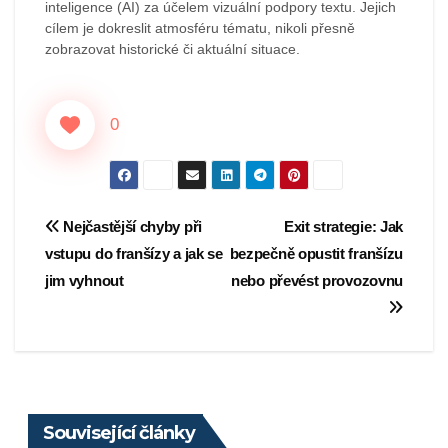
inteligence (AI) za účelem vizuální podpory textu. Jejich
cílem je dokreslit atmosféru tématu, nikoli přesně
zobrazovat historické či aktuální situace.
0
Navigace
Nejčastější chyby při
Exit strategie: Jak
vstupu do franšízy a jak se
bezpečně opustit franšízu
pro
jim vyhnout
nebo převést provozovnu
příspěvek
Související články