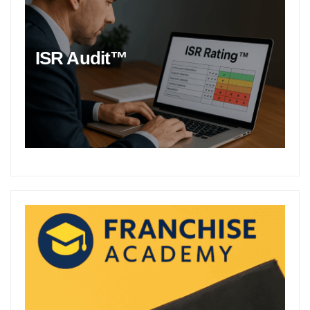
ISR Audit™