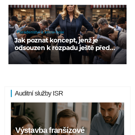
Poradenství a know-how
Jak poznat koncept, jenž je
odsouzen k rozpadu ještě před
první pobočkou
Auditní služby ISR
Výstavba franšízové