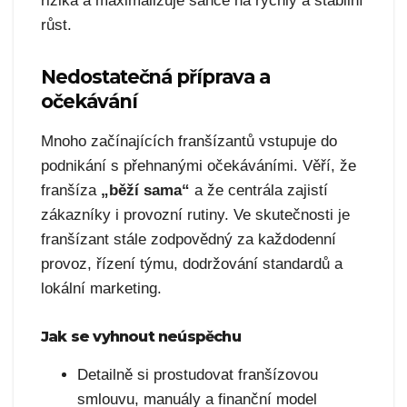
rizika a maximalizuje šance na rychlý a stabilní
růst.
Nedostatečná příprava a
očekávání
Mnoho začínajících franšízantů vstupuje do
podnikání s přehnanými očekáváními. Věří, že
franšíza
„běží sama“
a že centrála zajistí
zákazníky i provozní rutiny. Ve skutečnosti je
franšízant stále zodpovědný za každodenní
provoz, řízení týmu, dodržování standardů a
lokální marketing.
Jak se vyhnout neúspěchu
Detailně si prostudovat franšízovou
smlouvu, manuály a finanční model