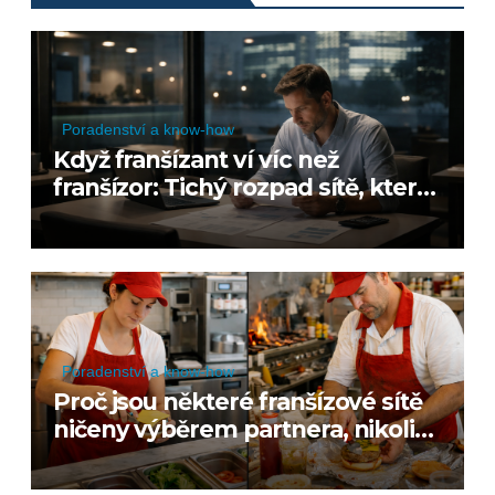
Poradenství a know-how
Když franšízant ví víc než
franšízor: Tichý rozpad sítě, který
začíná shora
Poradenství a know-how
Proč jsou některé franšízové sítě
ničeny výběrem partnera, nikoli
slabostí konceptu