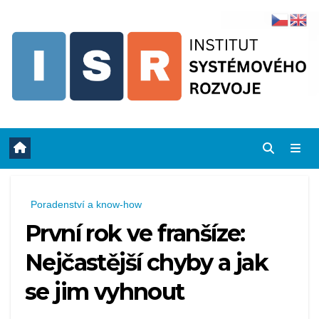
Skip
to
content
Poradenství a know-how
První rok ve franšíze:
Nejčastější chyby a jak
se jim vyhnout