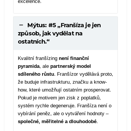
excelence.
Mýtus: #5 „Franšíza je jen
způsob, jak vydělat na
ostatních.“
Kvalitní franšízing
není finanční
pyramida
, ale
partnerský model
sdíleného růstu
. Franšízor vydělává proto,
že buduje infrastrukturu, značku a know-
how, které umožňují ostatním prosperovat.
Pokud je motivem jen zisk z poplatků,
systém rychle degeneruje. Franšíza není o
vybírání peněz, ale o vytváření hodnoty –
společné, měřitelné a dlouhodobé
.