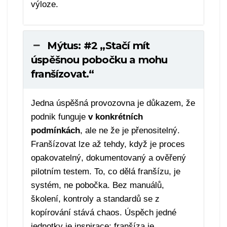
výloze.
Mýtus: #2 „Stačí mít
úspěšnou pobočku a mohu
franšízovat.“
Jedna úspěšná provozovna je důkazem, že
podnik funguje
v konkrétních
podmínkách
, ale ne že je přenositelný.
Franšízovat lze až tehdy, když je proces
opakovatelný, dokumentovaný a ověřený
pilotním testem. To, co dělá franšízu, je
systém, ne pobočka. Bez manuálů,
školení, kontroly a standardů se z
kopírování stává chaos. Úspěch jedné
jednotky je inspirace; franšíza je