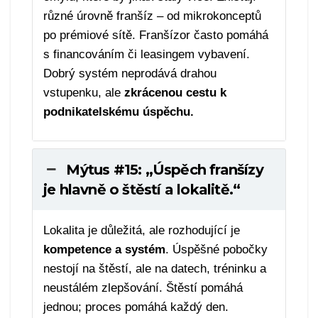
různé úrovně franšíz – od mikrokonceptů
po prémiové sítě. Franšízor často pomáhá
s financováním či leasingem vybavení.
Dobrý systém neprodává drahou
vstupenku, ale
zkrácenou cestu k
podnikatelskému úspěchu.
Mýtus #15: „Úspěch franšízy
je hlavně o štěstí a lokalitě.“
Lokalita je důležitá, ale rozhodující je
kompetence a systém
. Úspěšné pobočky
nestojí na štěstí, ale na datech, tréninku a
neustálém zlepšování. Štěstí pomáhá
jednou; proces pomáhá každý den.