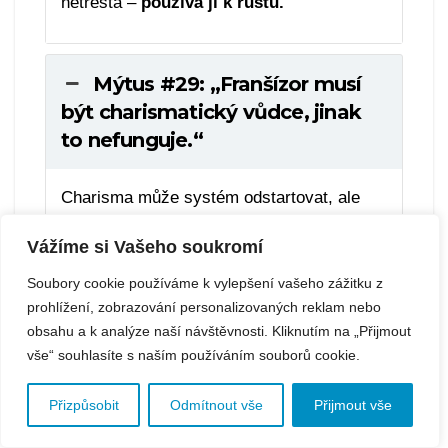
netrestá –
používá ji k růstu.
Mýtus #29: „Franšízor musí
být charismatický vůdce, jinak
to nefunguje.“
Charisma může systém odstartovat, ale
dlouhodobě ho
udrží jen struktura a
Vážíme si Vašeho soukromí
kultura
. Franšízor, který staví úspěch na
své osobnosti, vytváří závislost, ne síť.
Soubory cookie používáme k vylepšení vašeho zážitku z
Charisma inspiruje, ale také klame –
prohlížení, zobrazování personalizovaných reklam nebo
zaměňuje pozornost za respekt. Skutečný
obsahu a k analýze naší návštěvnosti. Kliknutím na „Přijmout
vše“ souhlasíte s naším používáním souborů cookie.
vůdce nepotřebuje potlesk, potřebuje
systém, který obstojí i bez něj. Síla značky
Přizpůsobit
Odmítnout vše
Přijmout vše
nesmí stát na jedné osobě, ale na
hodnotách, které sdílí všichni.