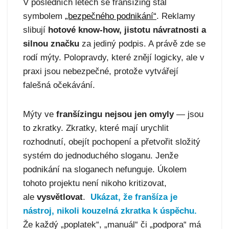
V posledních letech se franšízing stal
symbolem
„bezpečného podnikání“
. Reklamy
slibují
hotové know-how, jistotu návratnosti a
silnou značku
za jediný podpis. A právě zde se
rodí mýty. Polopravdy, které znějí logicky, ale v
praxi jsou nebezpečné, protože vytvářejí
falešná očekávání.
Mýty ve
franšízingu nejsou jen omyly
— jsou
to zkratky. Zkratky, které mají urychlit
rozhodnutí, obejít pochopení a přetvořit složitý
systém do jednoduchého sloganu. Jenže
podnikání na sloganech nefunguje. Úkolem
tohoto projektu není nikoho kritizovat,
ale
vysvětlovat
.
Ukázat, že franšíza je
nástroj, nikoli kouzelná zkratka k úspěchu.
Že každý „poplatek“, „manuál“ či „podpora“ má