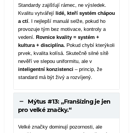
Standardy zajišťují rámec, ne výsledek.
Kvalitu vytvářejí
lidé, kteří systém chápou
a ctí
. I nejlepší manuál selže, pokud ho
provozuje tým bez motivace, kontroly a
vedení.
Rovnice kvality = systém +
kultura + disciplína.
Pokud chybí kterýkoli
prvek, kvalita kolísá. Skutečně silné sítě
nevěří ve slepou uniformitu, ale v
inteligentní konzistenci
– princip, že
standard má být živý a rozvíjený.
Mýtus #13: „Franšízing je jen
pro velké značky.“
Velké značky dominují pozornosti, ale