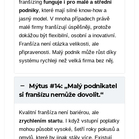
franšízing
funguje i pro malé a střední
podniky
, které mají silné know-how a
jasný model. V mnoha případech právě
malé firmy franšízují úspěšněji, protože
dokážou být flexibilní, osobní a inovativní.
Franšíza není otázka velikosti, ale
připravenosti. Malý podnik může růst díky
systému rychleji než velká firma bez něj.
Mýtus #14: „Malý podnikatel
si franšízu nemůže dovolit.“
Kvalitní franšíza není bariérou, ale
zrychlením startu
. I když vstupní poplatky
mohou působit vysoké, šetří roky pokusů a
omylů, které by jinak stály více. Existují