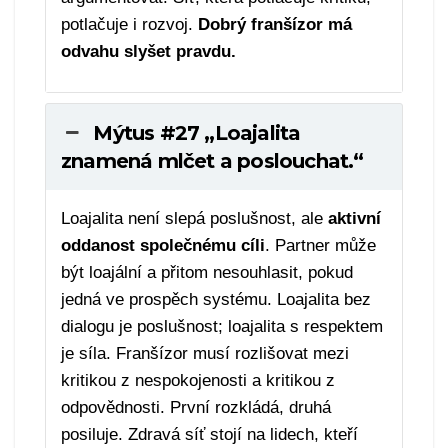
potlačuje i rozvoj.
Dobrý franšízor má
odvahu slyšet pravdu.
Mýtus #27 „Loajalita
znamená mlčet a poslouchat.“
Loajalita není slepá poslušnost, ale
aktivní
oddanost společnému cíli
. Partner může
být loajální a přitom nesouhlasit, pokud
jedná ve prospěch systému. Loajalita bez
dialogu je poslušnost; loajalita s respektem
je síla. Franšízor musí rozlišovat mezi
kritikou z nespokojenosti a kritikou z
odpovědnosti. První rozkládá, druhá
posiluje. Zdravá síť stojí na lidech, kteří