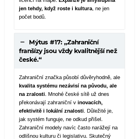
licencí na mapě.
Expanze je smysluplná
jen tehdy, když roste i kultura
, ne jen
počet bodů.
Mýtus #17: „Zahraniční
franšízy jsou vždy kvalitnější než
české.“
Zahraniční značka působí důvěryhodně, ale
kvalita systému nezávisí na původu, ale
na zralosti
. Mnohé české sítě už dnes
překonávají zahraniční v
inovacích,
efektivitě i lokální znalosti
. Důležité je,
jak systém funguje, ne odkud přišel.
Zahraniční modely navíc často narážejí na
odlišnou kulturu či legislativu. Skutečný