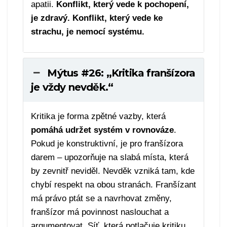
apatii.
Konflikt, který vede k pochopení,
je zdravý. Konflikt, který vede ke
strachu, je nemocí systému.
Mýtus #26: „Kritika franšízora
je vždy nevděk.“
Kritika je forma zpětné vazby, která
pomáhá udržet systém v rovnováze
.
Pokud je konstruktivní, je pro franšízora
darem – upozorňuje na slabá místa, která
by zevnitř neviděl. Nevděk vzniká tam, kde
chybí respekt na obou stranách. Franšízant
má právo ptát se a navrhovat změny,
franšízor má povinnost naslouchat a
argumentovat. Síť, která potlačuje kritiku,