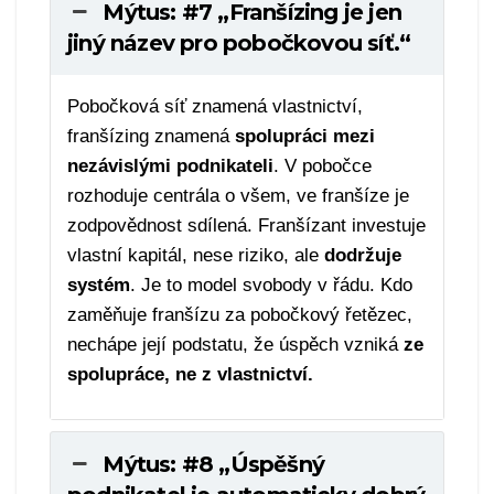
Mýtus: #7 „Franšízing je jen
jiný název pro pobočkovou síť.“
Pobočková síť znamená vlastnictví,
franšízing znamená
spolupráci mezi
nezávislými podnikateli
. V pobočce
rozhoduje centrála o všem, ve franšíze je
zodpovědnost sdílená. Franšízant investuje
vlastní kapitál, nese riziko, ale
dodržuje
systém
. Je to model svobody v řádu. Kdo
zaměňuje franšízu za pobočkový řetězec,
nechápe její podstatu, že úspěch vzniká
ze
spolupráce, ne z vlastnictví.
Mýtus: #8 „Úspěšný