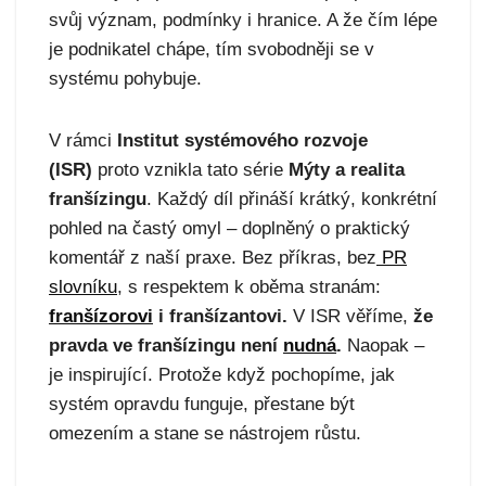
svůj význam, podmínky i hranice. A že čím lépe
je podnikatel chápe, tím svobodněji se v
systému pohybuje.
V rámci
Institut systémového rozvoje
(ISR)
proto vznikla tato série
Mýty a realita
franšízingu
. Každý díl přináší krátký, konkrétní
pohled na častý omyl – doplněný o praktický
komentář z naší praxe. Bez příkras, bez
PR
slovníku
, s respektem k oběma stranám:
franšízorovi
i franšízantovi.
V ISR věříme,
že
pravda ve franšízingu není
nudná
.
Naopak –
je inspirující. Protože když pochopíme, jak
systém opravdu funguje, přestane být
omezením a stane se nástrojem růstu.