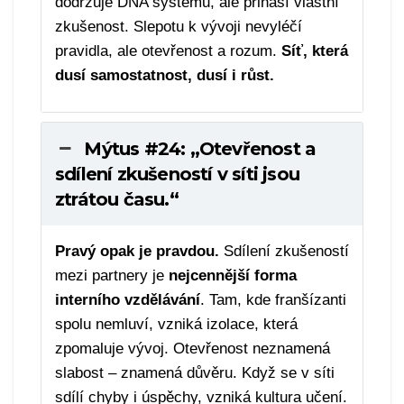
dodržuje DNA systému, ale přináší vlastní
zkušenost. Slepotu k vývoji nevyléčí
pravidla, ale otevřenost a rozum.
Síť, která
dusí samostatnost, dusí i růst.
Mýtus #24: „Otevřenost a
sdílení zkušeností v síti jsou
ztrátou času.“
Pravý opak je pravdou.
Sdílení zkušeností
mezi partnery je
nejcennější forma
interního vzdělávání
. Tam, kde franšízanti
spolu nemluví, vzniká izolace, která
zpomaluje vývoj. Otevřenost neznamená
slabost – znamená důvěru. Když se v síti
sdílí chyby i úspěchy, vzniká kultura učení.