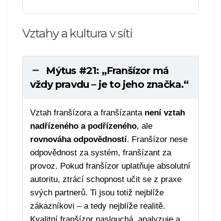
Vztahy a kultura v síti
Mýtus #21: „Franšízor má
vždy pravdu – je to jeho značka.“
Vztah franšízora a franšízanta
není vztah
nadřízeného a podřízeného
, ale
rovnováha odpovědností
. Franšízor nese
odpovědnost za systém, franšízant za
provoz. Pokud franšízor uplatňuje absolutní
autoritu, ztrácí schopnost učit se z praxe
svých partnerů. Ti jsou totiž nejblíže
zákazníkovi – a tedy nejblíže realitě.
Kvalitní franšízor naslouchá, analyzuje a