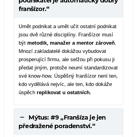
podnikatel je automaticky dobrý
franšízor.“
Umět podnikat a umět učit ostatní podnikat
jsou dvě různé disciplíny. Franšízor musí
být
metodik, manažer a mentor zároveň
.
Mnozí zakladatelé dokážou vybudovat
prosperující firmu, ale selžou při pokusu ji
předat jiným, protože neumí standardizovat
své know-how. Úspěšný franšízor není ten,
kdo vydělává nejvíc, ale ten, kdo dokáže
úspěch
replikovat u ostatních.
Mýtus: #9 „Franšíza je jen
předražené poradenství.“