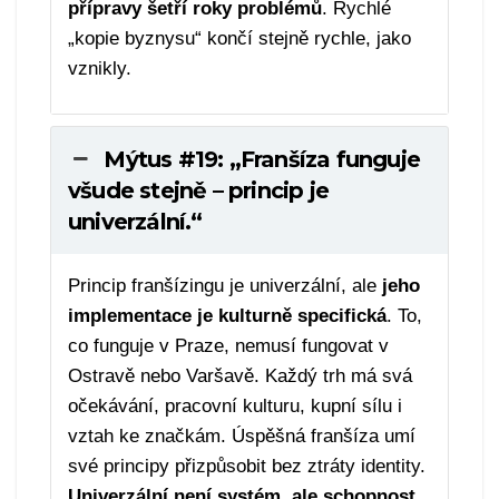
přípravy šetří roky problémů
. Rychlé
„kopie byznysu“ končí stejně rychle, jako
vznikly.
Mýtus #19: „Franšíza funguje
všude stejně – princip je
univerzální.“
Princip franšízingu je univerzální, ale
jeho
implementace je kulturně specifická
. To,
co funguje v Praze, nemusí fungovat v
Ostravě nebo Varšavě. Každý trh má svá
očekávání, pracovní kulturu, kupní sílu i
vztah ke značkám. Úspěšná franšíza umí
své principy přizpůsobit bez ztráty identity.
Univerzální není systém, ale schopnost