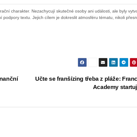
ační charakter. Nezachycují skutečné osoby ani události, ale byly vytv
 podpory textu. Jejich cílem je dokreslit atmosféru tématu, nikoli přes
inanční
Učte se franšízing třeba z pláže: Fran
Academy startu