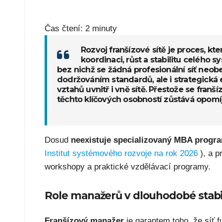
Čas čtení:
2
minuty
Rozvoj franšízové sítě je proces, kter
koordinaci, růst a stabilitu celého
bez nichž se žádná profesionální síť neob
dodržováním standardů, ale i strategická 
vztahů uvnitř i vně sítě. Přestože se fran
těchto klíčových osobností zůstává opomí
Dosud
neexistuje specializovaný MBA progr
Institut systémového rozvoje na rok 2026
), a 
workshopy a praktické vzdělávací programy.
Role manažerů v dlouhodobé stabil
Franšízový manažer
je garantem toho, že síť 