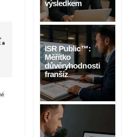
výsledkem
,
 a
ISR Public™:
Měřítko
důvěryhodnosti
franšíz
né