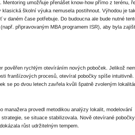
 Mentoring umožňuje přenášet know-how přímo z terénu, ře
by klasická školní výuka nemusela postihnout. Výhodou je ta
 síť v daném čase potřebuje. Do budoucna ale bude nutné tent
(např. připravovaným MBA programem ISR), aby byla zajiš
er pověřen rychlým otevíráním nových poboček. Jelikož ne
sti franšízových procesů, otevíral pobočky spíše intuitivně.
k se po dvou letech zavřela kvůli špatně zvoleným lokalit
ho manažera provedl metodikou analýzy lokalit, modelování
strategie, se situace stabilizovala. Nově otevírané pobočky
 dokázala růst udržitelným tempem.