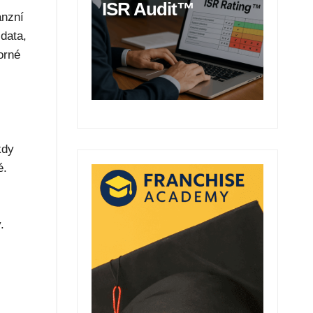
ISR Audit™
anzní
 data,
orné
kdy
é.
.