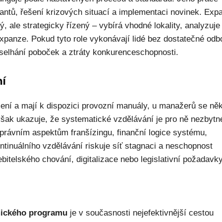
antů, řešení krizových situací a implementaci novinek. Exp
, ale strategicky řízený – vybírá vhodné lokality, analyzuje
expanze. Pokud tyto role vykonávají lidé bez dostatečné odb
, selhání poboček a ztráty konkurenceschopnosti.
ní
olení a mají k dispozici provozní manuály, u manažerů se ně
 však ukazuje, že systematické vzdělávání je pro ně nezbytn
právním aspektům franšízingu, finanční logice systému,
ntinuálního vzdělávání riskuje síť stagnaci a neschopnost
itelského chování, digitalizace nebo legislativní požadavky
mického programu
je v současnosti nejefektivnější cestou