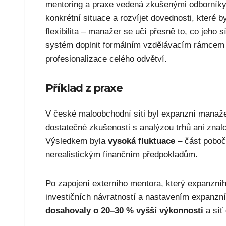
mentoring a praxe vedená zkušenými odborníky.
konkrétní situace a rozvíjet dovednosti, které 
flexibilita – manažer se učí přesně to, co jeho
systém doplnit formálním vzdělávacím rámcem 
profesionalizace celého odvětví.
Příklad z praxe
V české maloobchodní síti byl expanzní manaž
dostatečné zkušenosti s analýzou trhů ani znalo
Výsledkem byla
vysoká fluktuace
– část poboče
nerealistickým finančním předpokladům.
Po zapojení externího mentora, který expanzní
investičních návratností a nastavením expanzní 
dosahovaly o 20–30 % vyšší výkonnosti
a síť