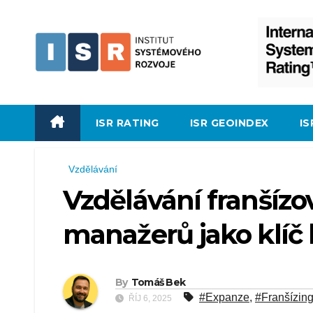
Skip
to
content
ISR RATING
ISR GEOINDEX
I
Vzdělávání
Vzdělávání franšíz
manažerů jako klíč k
By
Tomáš Bek
#Expanze
,
#Franšízin
ŘÍJ 6, 2025