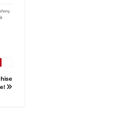
ořeny
ně
chise
je!