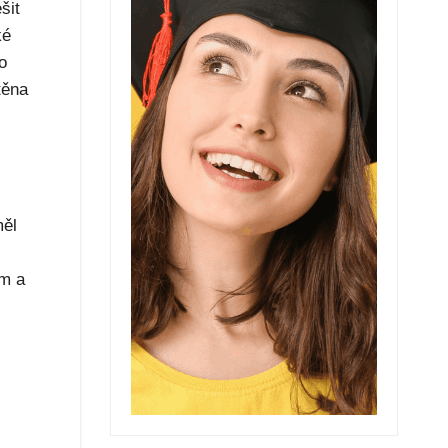
šit
ké
o
těna
měl
ám a