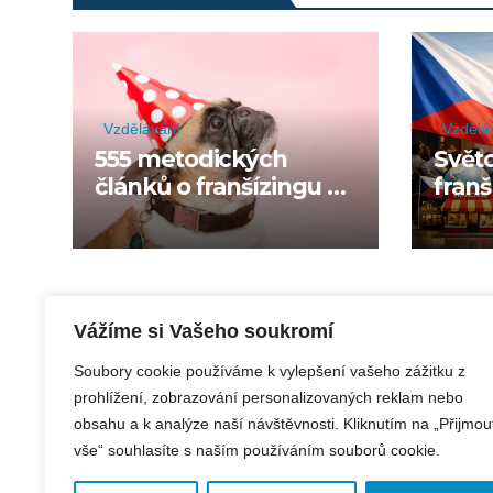
Vzdělávání
Vzdělá
555 metodických
Svět
článků o franšízingu a
franš
expanzi
oslav
franš
Vážíme si Vašeho soukromí
Soubory cookie používáme k vylepšení vašeho zážitku z
prohlížení, zobrazování personalizovaných reklam nebo
obsahu a k analýze naší návštěvnosti. Kliknutím na „Přijmou
vše“ souhlasíte s naším používáním souborů cookie.