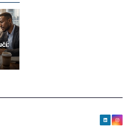
čí:
rů