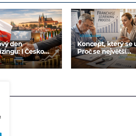
vání
Vzdělávání
ový den
Koncept, který se u
ízingu: I Česko
Proč se největší
í nový milník
slabina skrývá v
ízingu
hlavách jejich auto
t