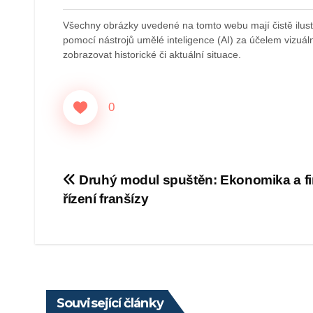
Všechny obrázky uvedené na tomto webu mají čistě ilustr
pomocí nástrojů umělé inteligence (AI) za účelem vizuální
zobrazovat historické či aktuální situace.
0
Navigace
Druhý modul spuštěn: Ekonomika a f
řízení franšízy
pro
příspěvek
Související články