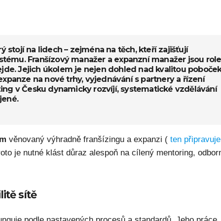
ý stojí na lidech – zejména na těch, kteří zajišťují
 systému. Franšízový manažer a expanzní manažer jsou role
ejde. Jejich úkolem je nejen dohled nad kvalitou poboček
expanze na nové trhy, vyjednávání s partnery a řízení
šízing v Česku dynamicky rozvíjí, systematické vzdělávání
jené.
am
věnovaný výhradně franšízingu a expanzi (
ten připravuje
proto je nutné klást důraz alespoň na cílený mentoring, odbor
itě sítě
funguje podle nastavených procesů a standardů. Jeho práce