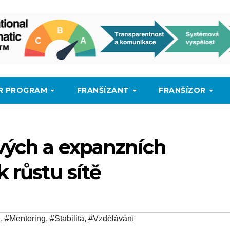
SR PROGRAM
FRANŠÍZANT
FRANŠÍZOR
ových a expanzních
 růstu sítě
g
,
#Mentoring
,
#Stabilita
,
#Vzdělávání