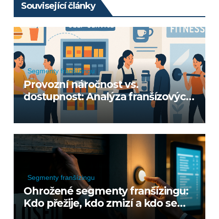
Související články
Segmenty franšízingu
Provozní náročnost vs.
dostupnost: Analýza franšízových
segmentů
Segmenty franšízingu
Ohrožené segmenty franšízingu:
Kdo přežije, kdo zmizí a kdo se
znovu narodí