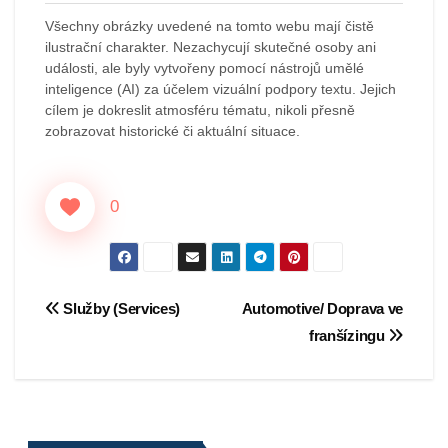
Všechny obrázky uvedené na tomto webu mají čistě
ilustrační charakter. Nezachycují skutečné osoby ani
události, ale byly vytvořeny pomocí nástrojů umělé
inteligence (AI) za účelem vizuální podpory textu. Jejich
cílem je dokreslit atmosféru tématu, nikoli přesně
zobrazovat historické či aktuální situace.
0
Navigace
Služby (Services)
Automotive/ Doprava ve
franšízingu
pro
příspěvek