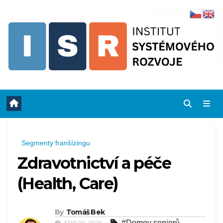
Skip
to
content
Segmenty franšízingu
Zdravotnictví a péče
(Health, Care)
By
Tomáš Bek
#Domov seniorů
,