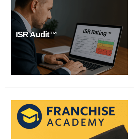
ISR Audit™