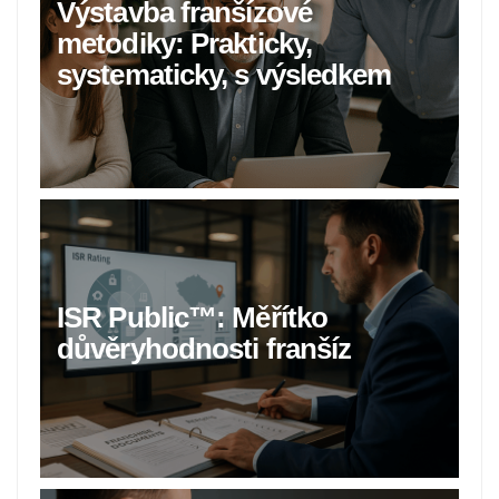
Výstavba franšízové
metodiky: Prakticky,
systematicky, s výsledkem
ISR Public™: Měřítko
důvěryhodnosti franšíz