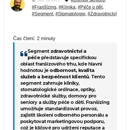
SRP 28, 2025
#Franšízing
,
#Klinika
,
#Péče o dět
,
#Segment
,
#Stomatologie
,
#Zdravotnictví
Čas čtení:
2
minuty
Segment
zdravotnictví a
péče
představuje specifickou
oblast franšízového trhu, kde hlavní
hodnotou je
odbornost, kvalita
služeb a bezpečnost klientů
. Tento
segment zahrnuje kliniky,
stomatologické ordinace, optiky,
zdravotnické služby, domovy pro
seniory a služby péče o děti. Franšízing
umožňuje standardizovat provoz,
zajistit školení odborného personálu a
poskytovat marketingovou podporu,
což je klíčové pro udržení reputace a