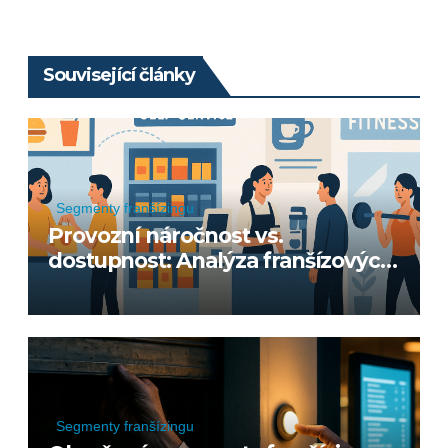
příspěvek
Související články
Segmenty franšízingu
Provozní náročnost vs.
dostupnost: Analýza franšízových
segmentů
Segmenty franšízingu