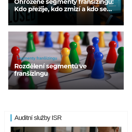
Ohrožené segmenty franšízingu:
Kdo přežije, kdo zmizí a kdo se
znovu narodí
Segmenty franšízingu
Rozdělení segmentů ve
franšízingu
Auditní služby ISR