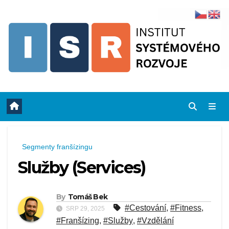
Skip
to
content
Segmenty franšízingu
Služby (Services)
By
Tomáš Bek
#Cestování
,
#Fitness
,
SRP 29, 2025
#Franšízing
,
#Služby
,
#Vzdělání