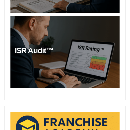
ISR Audit™