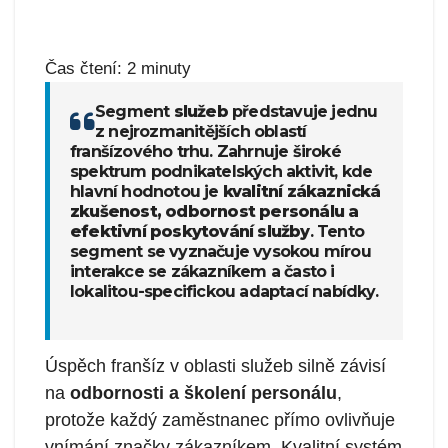
Čas čtení:
2
minuty
Segment
služeb
představuje jednu
z nejrozmanitějších oblastí
franšízového trhu. Zahrnuje široké
spektrum podnikatelských aktivit, kde
hlavní hodnotou je
kvalitní zákaznická
zkušenost, odbornost personálu a
efektivní poskytování služby
. Tento
segment se vyznačuje vysokou mírou
interakce se zákazníkem a často i
lokalitou-specifickou adaptací nabídky.
Úspěch franšíz v oblasti služeb silně závisí
na
odbornosti a školení personálu
,
protože každý zaměstnanec přímo ovlivňuje
vnímání značky zákazníkem. Kvalitní systém