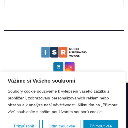
Vážíme si Vašeho soukromí
Soubory cookie používáme k vylepšení vašeho zážitku z
Institut systémového rozvoje as ISR
|
Všechna práva vyhrazena: ©
prohlížení, zobrazování personalizovaných reklam nebo
2025 by
Kinabalu s.r.o.
.
obsahu a k analýze naší návštěvnosti. Kliknutím na „Přijmout
vše“ souhlasíte s naším používáním souborů cookie.
ISR Rating
ISR GeoIndex
ISR Program
Franšízant
Franšízor
Přednášky
Další
Přizpůsobit
Odmítnout vše
Přijmout vše