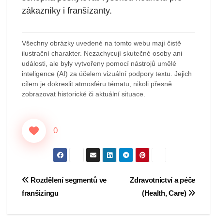
zákazníky i franšízanty.
Všechny obrázky uvedené na tomto webu mají čistě
ilustrační charakter. Nezachycují skutečné osoby ani
události, ale byly vytvořeny pomocí nástrojů umělé
inteligence (AI) za účelem vizuální podpory textu. Jejich
cílem je dokreslit atmosféru tématu, nikoli přesně
zobrazovat historické či aktuální situace.
0
Navigace
Rozdělení segmentů ve
Zdravotnictví a péče
franšízingu
(Health, Care)
pro