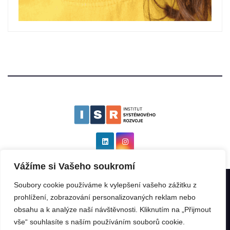
Vážíme si Vašeho soukromí
Soubory cookie používáme k vylepšení vašeho zážitku z
Institut systémového rozvoje as ISR
|
Všechna práva vyhrazena: ©
prohlížení, zobrazování personalizovaných reklam nebo
2025 by
Kinabalu s.r.o.
.
obsahu a k analýze naší návštěvnosti. Kliknutím na „Přijmout
vše“ souhlasíte s naším používáním souborů cookie.
ISR Rating
ISR GeoIndex
ISR Program
Franšízant
Franšízor
Přednášky