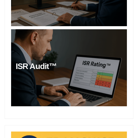
ISR Audit™