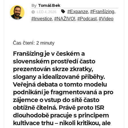
By
Tomáš Bek
#Expanze
,
#Franšízing
,
LED 4, 2026
#Investice
,
#NAŽIVO!
,
#Podcast
,
#Video
Čas čtení:
2
minuty
Franšízing je v českém a
slovenském prostředí často
prezentován skrze zkratky,
slogany a idealizované příběhy.
Veřejná debata o tomto modelu
podnikání je fragmentovaná a pro
zájemce o vstup do sítě často
obtížně čitelná. Právě proto ISR
dlouhodobě pracuje s principem
kultivace trhu – nikoli kritikou, ale