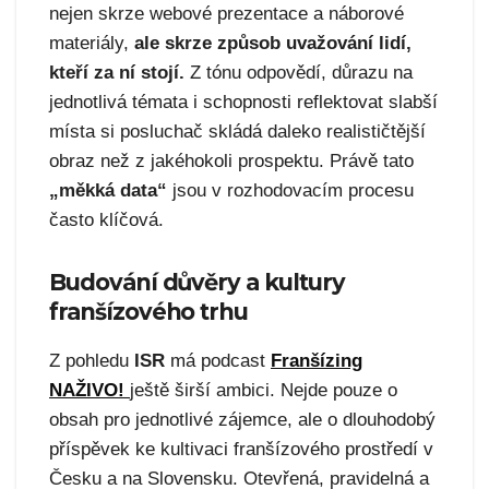
nejen skrze webové prezentace a náborové
materiály,
ale skrze způsob uvažování lidí,
kteří za ní stojí.
Z tónu odpovědí, důrazu na
jednotlivá témata i schopnosti reflektovat slabší
místa si posluchač skládá daleko realističtější
obraz než z jakéhokoli prospektu. Právě tato
„měkká data“
jsou v rozhodovacím procesu
často klíčová.
Budování důvěry a kultury
franšízového trhu
Z pohledu
ISR
má podcast
Franšízing
NAŽIVO!
ještě širší ambici. Nejde pouze o
obsah pro jednotlivé zájemce, ale o dlouhodobý
příspěvek ke kultivaci franšízového prostředí v
Česku a na Slovensku. Otevřená, pravidelná a