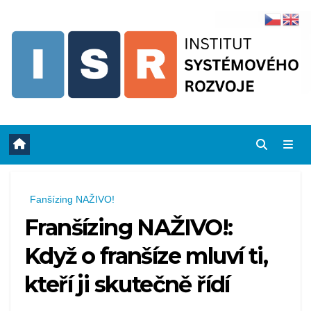
Skip
to
content
Fanšízing NAŽIVO!
Franšízing NAŽIVO!:
Když o franšíze mluví ti,
kteří ji skutečně řídí