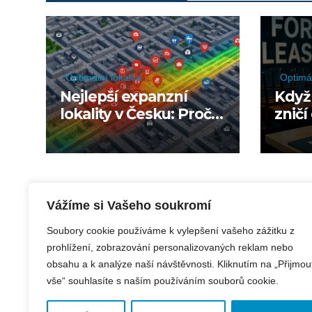
Optimální lokalita
Optimál
Nejlepší expanzní
Když 
lokality v Česku: Proč
zničí
nestačí vybrat město,
ale musíte rozumět
jeho mikro-otiskům
Vážíme si Vašeho soukromí
Soubory cookie používáme k vylepšení vašeho zážitku z
prohlížení, zobrazování personalizovaných reklam nebo
obsahu a k analýze naší návštěvnosti. Kliknutím na „Přijmou
vše“ souhlasíte s naším používáním souborů cookie.