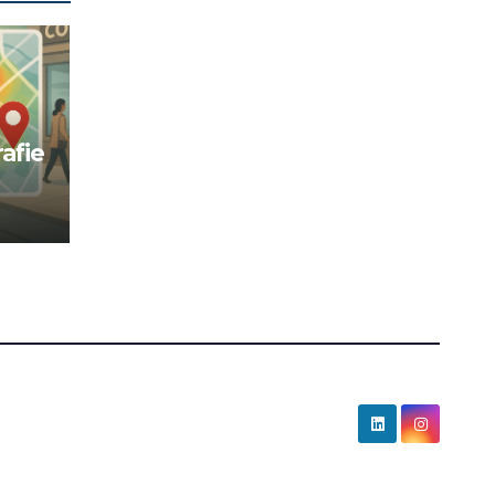
afie
ru