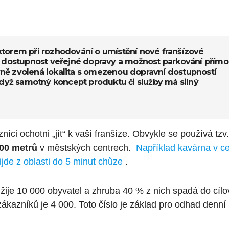
ktorem při rozhodování o umístění nové franšízové
y, dostupnost veřejné dopravy a možnost parkování přímo
rávně zvolená lokalita s omezenou dopravní dostupností
když samotný koncept produktu či služby má silný
íci ochotni „jít“ k vaší franšíze. Obvykle se používá tzv.
00 metrů
v městských centrech.
Například kavárna v ce
de z oblasti do 5 minut chůze
.
 žije 10 000 obyvatel a zhruba 40 % z nich spadá do cílo
ákazníků je 4 000. Toto číslo je základ pro odhad denní