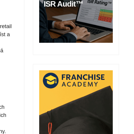
ISR Audit™
 retail
íst a
dá
ch
ich
ny.