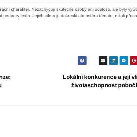
ační charakter. Nezachycují skutečné osoby ani události, ale byly vytv
 podpory textu. Jejich cílem je dokreslit atmosféru tématu, nikoli přes
nze:
Lokální konkurence a její vl
u
životaschopnost pobo