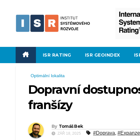
Skip
to
content
ISR RATING
ISR GEOINDEX
I
Optimální lokalita
Dopravní dostupnost
franšízy
By
Tomáš Bek
#Doprava
,
#Expanze
ZÁŘ 18, 2025