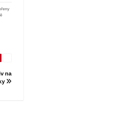
ořeny
ně
iv na
čky