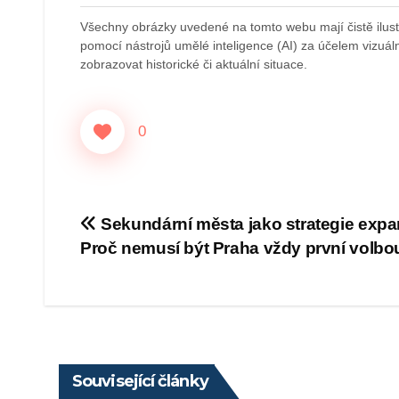
Všechny obrázky uvedené na tomto webu mají čistě ilustr
pomocí nástrojů umělé inteligence (AI) za účelem vizuální
zobrazovat historické či aktuální situace.
0
Navigace
Sekundární města jako strategie expa
Proč nemusí být Praha vždy první volbo
pro
příspěvek
Související články