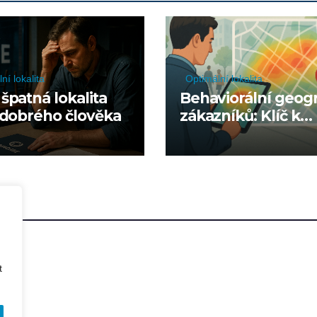
ní lokalita
Optimální lokalita
špatná lokalita
Behaviorální geogr
 dobrého člověka
zákazníků: Klíč k
optimálnímu výbě
lokality
t