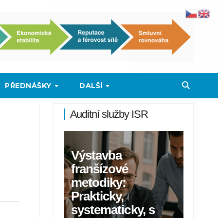
PŘEDNÁŠKY
DALŠÍ
Auditní služby ISR
Výstavba
franšízové
metodiky:
Prakticky,
systematicky, s