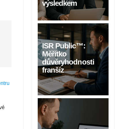
výsledkem
ISR Public™:
Měřítko
důvěryhodnosti
franšíz
ntru
vé