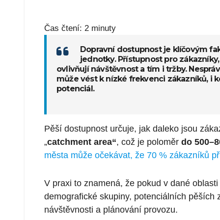
Čas čtení:
2
minuty
Dopravní dostupnost je klíčovým fa
jednotky. Přístupnost pro zákazník
ovlivňují návštěvnost a tím i tržby. Nesp
může vést k nízké frekvenci zákazníků, i 
potenciál.
Pěší dostupnost určuje, jak daleko jsou zákazn
„
catchment area“
, což je poloměr
do 500–8
města může očekávat, že 70 % zákazníků přij
V praxi to znamená, že pokud v dané oblasti
demografické skupiny, potenciálních pěších z
návštěvnosti a plánování provozu.