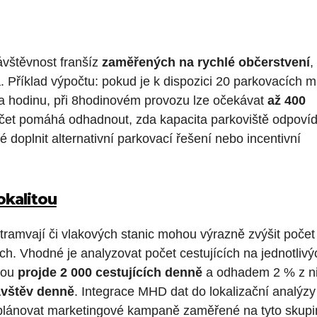
vštěvnost franšíz
zaměřených na rychlé občerstvení
,
. Příklad výpočtu: pokud je k dispozici 20 parkovacích m
a hodinu, při 8hodinovém provozu lze očekávat
až 400
čet pomáhá odhadnout, zda kapacita parkoviště odpoví
 doplnit alternativní parkovací řešení nebo incentivní
lokalitou
ramvají či vlakových stanic mohou výrazně zvýšit počet
. Vhodné je analyzovat počet cestujících na jednotlivý
kou
projde 2 000 cestujících denně
a odhadem 2 % z n
ávštěv denně
. Integrace MHD dat do lokalizační analýzy
plánovat marketingové kampaně zaměřené na tyto skupi