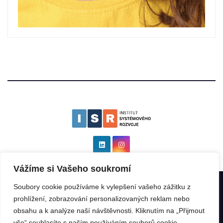
Vážíme si Vašeho soukromí
Soubory cookie používáme k vylepšení vašeho zážitku z
Institut systémového rozvoje as ISR
|
Všechna práva vyhrazena: ©
prohlížení, zobrazování personalizovaných reklam nebo
2025 by
Kinabalu s.r.o.
.
obsahu a k analýze naší návštěvnosti. Kliknutím na „Přijmout
vše“ souhlasíte s naším používáním souborů cookie.