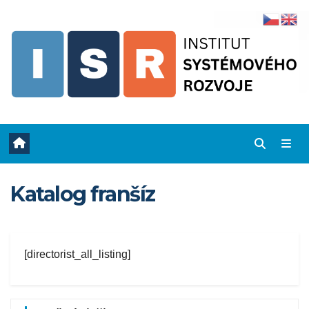
Skip
to
content
Katalog franšíz
[directorist_all_listing]