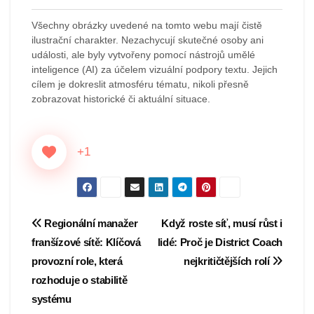
Všechny obrázky uvedené na tomto webu mají čistě
ilustrační charakter. Nezachycují skutečné osoby ani
události, ale byly vytvořeny pomocí nástrojů umělé
inteligence (AI) za účelem vizuální podpory textu. Jejich
cílem je dokreslit atmosféru tématu, nikoli přesně
zobrazovat historické či aktuální situace.
+1
Navigace
Regionální manažer
Když roste síť, musí růst i
franšízové sítě: Klíčová
lidé: Proč je District Coach
pro
provozní role, která
nejkritičtějších rolí
příspěvek
rozhoduje o stabilitě
systému