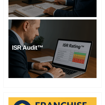
ISR Audit™