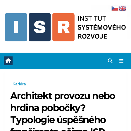
Skip
to
content
Kariéra
Architekt provozu nebo
hrdina pobočky?
Typologie úspěšného