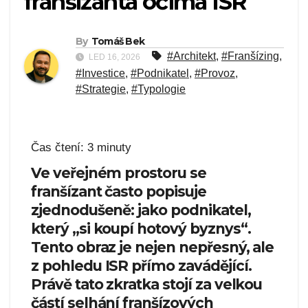
franšízanta očima ISR
By
Tomáš Bek
#Architekt
,
#Franšízing
,
LED 16, 2026
#Investice
,
#Podnikatel
,
#Provoz
,
#Strategie
,
#Typologie
Čas čtení:
3
minuty
Ve veřejném prostoru se
franšízant často popisuje
zjednodušeně: jako podnikatel,
který „si koupí hotový byznys“.
Tento obraz je nejen nepřesný, ale
z pohledu ISR přímo zavádějící.
Právě tato zkratka stojí za velkou
částí selhání franšízových