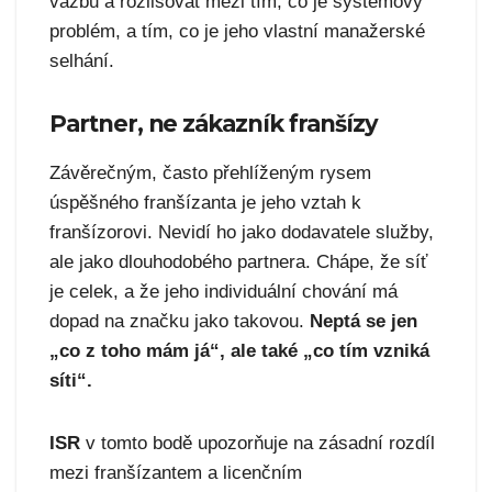
vazbu a rozlišovat mezi tím, co je systémový
problém, a tím, co je jeho vlastní manažerské
selhání.
Partner, ne zákazník franšízy
Závěrečným, často přehlíženým rysem
úspěšného franšízanta je jeho vztah k
franšízorovi. Nevidí ho jako dodavatele služby,
ale jako dlouhodobého partnera. Chápe, že síť
je celek, a že jeho individuální chování má
dopad na značku jako takovou.
Neptá se jen
„co z toho mám já“, ale také „co tím vzniká
síti“.
ISR
v tomto bodě upozorňuje na zásadní rozdíl
mezi franšízantem a licenčním