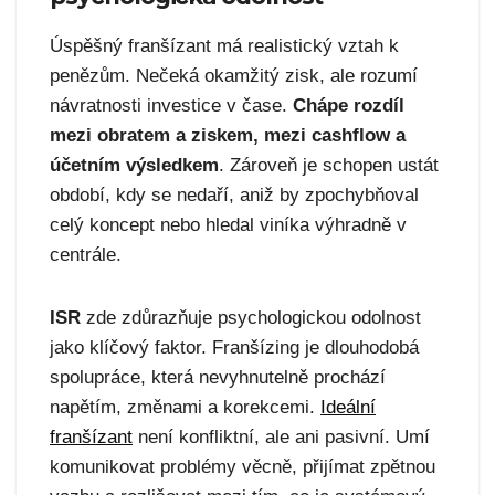
Úspěšný franšízant má realistický vztah k
penězům. Nečeká okamžitý zisk, ale rozumí
návratnosti investice v čase.
Chápe rozdíl
mezi obratem a ziskem, mezi cashflow a
účetním výsledkem
. Zároveň je schopen ustát
období, kdy se nedaří, aniž by zpochybňoval
celý koncept nebo hledal viníka výhradně v
centrále.
ISR
zde zdůrazňuje psychologickou odolnost
jako klíčový faktor. Franšízing je dlouhodobá
spolupráce, která nevyhnutelně prochází
napětím, změnami a korekcemi.
Ideální
franšízant
není konfliktní, ale ani pasivní. Umí
komunikovat problémy věcně, přijímat zpětnou