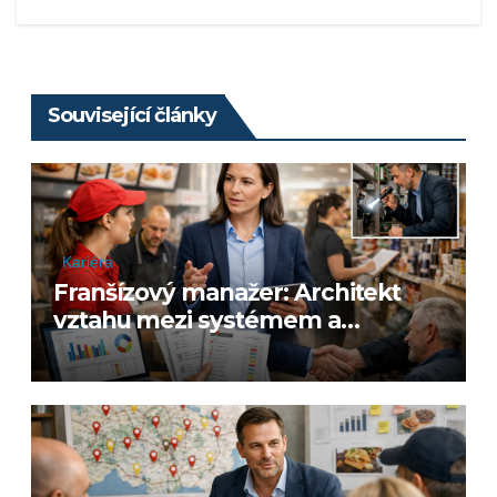
Související články
Kariéra
Franšízový manažer: Architekt
vztahu mezi systémem a
franšízantem