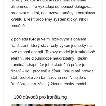
je, aby provoz fungoval i bez jeho neustálé
přítomnosti. To vyžaduje schopnost
delegovat
,
pracovat s lidmi, nastavovat směny, kontrolovat
kvalitu a řešit problémy systematicky, nikoli
emočně.
Z pohledu
ISR
je velmi rizikovým signálem
franšízant, který staví celý výkon jednotky na
své osobní energii. Takový model je krátkodobě
efektní, ale dlouhodobě neudržitelný. Ideální
kandidát chápe, že jeho skutečná práce je
řízení – lidí, procesů a čísel. Pokud má provoz
stát, protože „on tam zrovna není“, nejde o
franšízu, ale o závislý živnostenský model.
100 důvodů pro franšízing