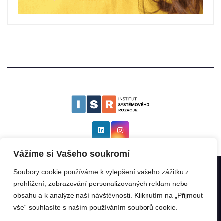
Vážíme si Vašeho soukromí
Soubory cookie používáme k vylepšení vašeho zážitku z
Institut systémového rozvoje as ISR
|
Všechna práva vyhrazena: ©
prohlížení, zobrazování personalizovaných reklam nebo
2025 by
Kinabalu s.r.o.
.
obsahu a k analýze naší návštěvnosti. Kliknutím na „Přijmout
vše“ souhlasíte s naším používáním souborů cookie.
ISR Rating
ISR GeoIndex
ISR Program
Franšízant
Franšízor
Přednášky