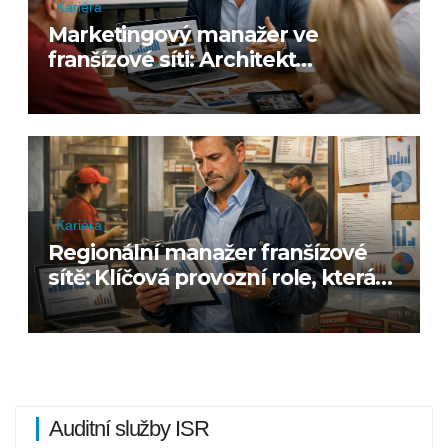
Kariéra
Marketingový manažer ve
franšízové síti: Architekt
marketingového systému
Kariéra
Regionální manažer franšízové
sítě: Klíčová provozní role, která
rozhoduje o stabilitě systému
Auditní služby ISR