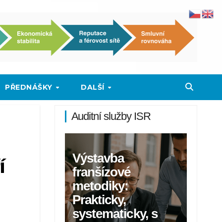
PŘEDNÁŠKY
DALŠÍ
Auditní služby ISR
Výstavba
í
franšízové
metodiky:
Prakticky,
systematicky, s