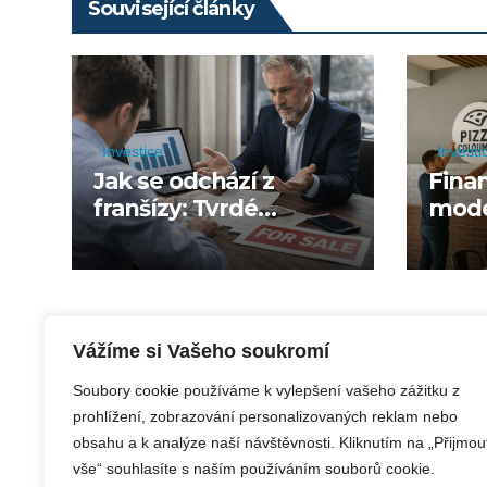
Související články
Investice
Investi
Jak se odchází z
Fina
franšízy: Tvrdé
mode
vystřízlivění těch, kteří
Rede
chtěli „jen prodat“
a pov
Vážíme si Vašeho soukromí
Soubory cookie používáme k vylepšení vašeho zážitku z
prohlížení, zobrazování personalizovaných reklam nebo
obsahu a k analýze naší návštěvnosti. Kliknutím na „Přijmou
vše“ souhlasíte s naším používáním souborů cookie.