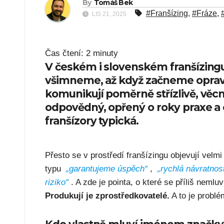
By
Tomáš Bek
#Franšízing
,
#Fráze
,
LIS 21, 2025
Čas čtení:
2
minuty
V českém i slovenském franšízingu 
všimneme, až když začneme oprav
komunikují poměrně střízlivě, věcn
odpovědný, opřený o roky praxe a o
franšízory typická.
Přesto se v prostředí franšízingu objevují vel
typu
„garantujeme úspěch“
,
„rychlá návratnos
riziko“
. A zde je pointa, o které se příliš nemluv
Produkují je zprostředkovatelé.
A to je problé