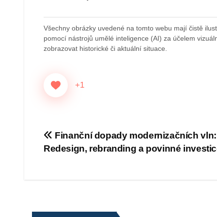
Všechny obrázky uvedené na tomto webu mají čistě ilustr
pomocí nástrojů umělé inteligence (AI) za účelem vizuální
zobrazovat historické či aktuální situace.
+1
Navigace
Finanční dopady modernizačních vln:
Redesign, rebranding a povinné investi
pro
příspěvek