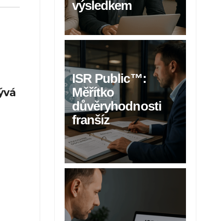
výsledkem
ISR Public™:
Měřítko
ývá
důvěryhodnosti
franšíz