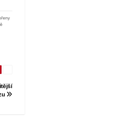
ořeny
ně
tější
ozu