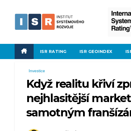
Skip
to
content
ISR RATING
ISR GEOINDEX
I
Investice
Když realitu křiví z
nejhlasitější market
samotným franšíz