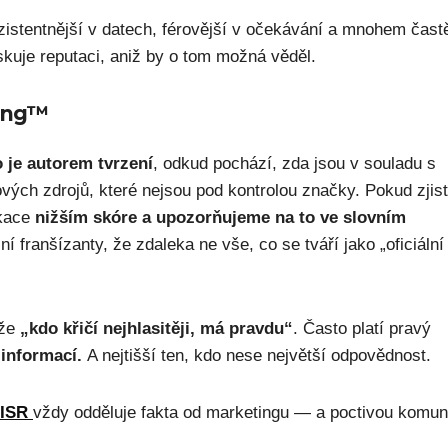
nzistentnější v datech, férovější v očekávání a mnohem častě
riskuje reputaci, aniž by o tom možná věděl.
ting™
 je autorem tvrzení
, odkud pochází, zda jsou v souladu s
ových zdrojů, které nejsou pod kontrolou značky. Pokud zjis
ikace
nižším skóre a upozorňujeme na to ve slovním
í franšízanty, že zdaleka ne vše, co se tváří jako „oficiální
 že
„kdo křičí nejhlasitěji, má pravdu“
. Často platí pravý
 informací.
A nejtišší ten, kdo nese největší odpovědnost.
ISR
vždy odděluje fakta od marketingu — a poctivou komun