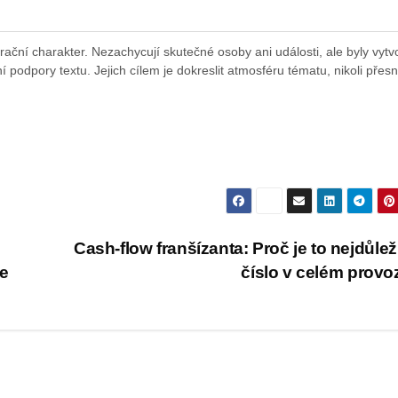
ační charakter. Nezachycují skutečné osoby ani události, ale byly vytv
 podpory textu. Jejich cílem je dokreslit atmosféru tématu, nikoli přes
Cash-flow franšízanta: Proč je to nejdůleži
ce
číslo v celém prov