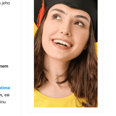
A jeho
énem
otíme
m, co
inu