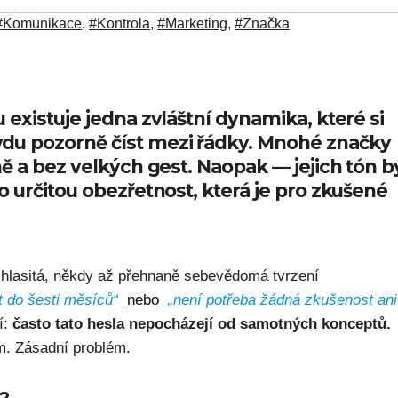
#Komunikace
,
#Kontrola
,
#Marketing
,
#Značka
existuje jedna zvláštní dynamika, které si
du pozorně číst mezi řádky. Mnohé značky
ě a bez velkých gest. Naopak — jejich tón b
 určitou obezřetnost, která je pro zkušené
mi hlasitá, někdy až přehnaně sebevědomá tvrzení
t do šesti měsíců“
nebo
„není potřeba žádná zkušenost ani
í:
často tato hesla nepocházejí od samotných konceptů.
m. Zásadní problém.