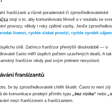
?
iální franšízanti a různé poradenské či zprostředkovatelské
ačka
stojí o to, aby komunikovala férově a v souladu se svo
ilotní provozy, někdy i roky zpětné vazby. Jenže zprostředko
prodat licenci, rychle získat provizi, rychle vyrobit zájem
 úspěchu sítě. Zatímco franšízor přemýšlí dlouhodobě — o
ředkovatel často měří úspěch počtem uzavřených dealů. A tak
y samotný franšízor nikdy pod svým jménem nevyslovil.
ávání franšízantů
to, že by zprostředkovatelé chtěli škodit. Často to není zlý
dá do komunikace prodejní příměs typu
„bez rizika“
nebo
„s
kávání mezi franšízorem a franšízantem.