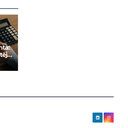
nta:
tější
ozu