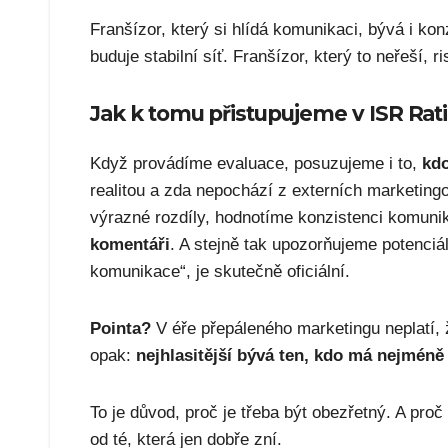
Franšízor, který si hlídá komunikaci, bývá i ko
buduje stabilní síť. Franšízor, který to neřeší, 
Jak k tomu přistupujeme v ISR Ra
Když provádíme evaluace, posuzujeme i to,
kdo
realitou a zda nepochází z externích marketing
výrazné rozdíly, hodnotíme konzistenci komun
komentáři
. A stejně tak upozorňujeme potenciáln
komunikace“, je skutečně oficiální.
Pointa?
V éře přepáleného marketingu neplatí,
opak:
nejhlasitější bývá ten, kdo má nejméně
To je důvod, proč je třeba být obezřetný. A proč
od té, která jen dobře zní.