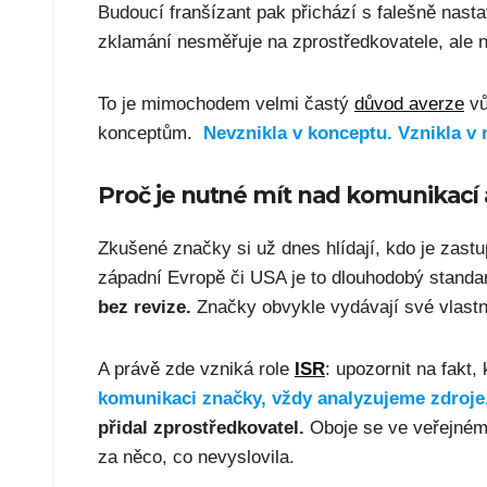
Budoucí franšízant pak přichází s falešně nas
zklamání nesměřuje na zprostředkovatele, ale n
To je mimochodem velmi častý
důvod averze
vů
konceptům.
Nevznikla v konceptu. Vznikla v
Proč je nutné mít nad komunikací 
Zkušené značky si už dnes hlídají, kdo je zastu
západní Evropě či USA je to dlouhodobý stand
bez revize.
Značky obvykle vydávají své vlastn
A právě zde vzniká role
ISR
: upozornit na fakt
komunikaci značky, vždy analyzujeme zdroje
přidal zprostředkovatel.
Oboje se ve veřejném p
za něco, co nevyslovila.