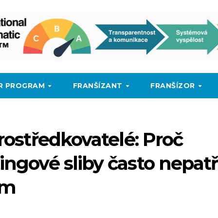
SR PROGRAM
FRANŠÍZANT
FRANŠÍZOR
prostředkovatelé: Proč
ingové sliby často nepatř
ám