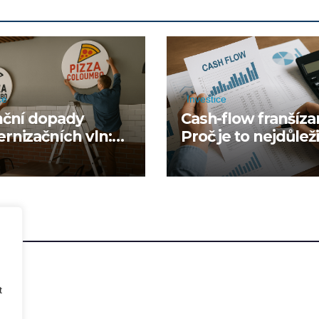
ce
Investice
nční dopady
Cash-flow franšíza
rnizačních vln:
Proč je to nejdůleži
sign, rebranding
číslo v celém prov
inné investice
t