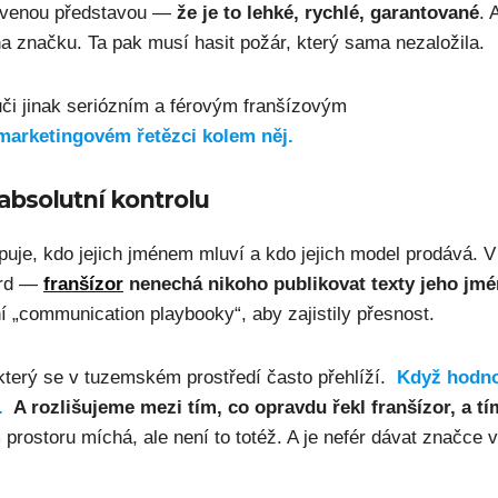
tavenou představou —
že je to lehké, rychlé, garantované
. 
a značku. Ta pak musí hasit požár, který sama nezaložila.
či jinak seriózním a férovým franšízovým
 marketingovém řetězci kolem něj.
absolutní kontrolu
puje, kdo jejich jménem mluví a kdo jejich model prodává. V
ard —
franšízor
nenechá nikoho publikovat texty jeho jm
í „communication playbooky“, aby zajistily přesnost.
, který se v tuzemském prostředí často přehlíží.
Když hodn
.
A rozlišujeme mezi tím, co opravdu řekl franšízor, a tí
rostoru míchá, ale není to totéž. A je nefér dávat značce v