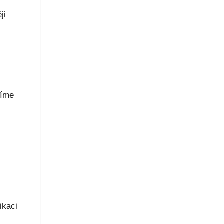
ji
tíme
ikaci