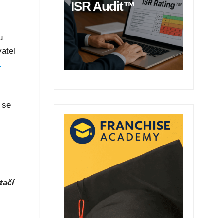
ISR Audit™
u
vatel
.
 se
tačí