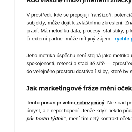
Kdo vlastně mluví jménem značky
V prostředí, kde se propojují franšízoři, potenc
subjekty, může dojít k zvláštnímu zkreslení.
Zn
praxí. Má metodiku data, procesy, statistiky, p
či externí partner může mít jiný zájem:
rychle 
Jeho metrika úspěchu není stejná jako metrika
spokojenosti, retenci a stabilitě sítě — zprost
do veřejného prostoru dostávají sliby, které b
Jak marketingové fráze mění oček
Tento posun je velmi
nebezpečný
.
Ne snad pro
úmysl, ale nepochopení. Jenže když někdo při
pár hodin týdně“
, mění tím celý kontrakt oče