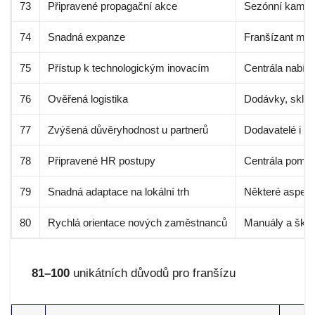
73
Připravené propagační akce
Sezónní kampan
74
Snadná expanze
Franšízant můž
75
Přístup k technologickým inovacím
Centrála nabízí
76
Ověřená logistika
Dodávky, sklad
77
Zvýšená důvěryhodnost u partnerů
Dodavatelé i o
78
Připravené HR postupy
Centrála pomáh
79
Snadná adaptace na lokální trh
Některé aspekty
80
Rychlá orientace nových zaměstnanců
Manuály a škole
81–100
unikátních důvodů pro franšízu