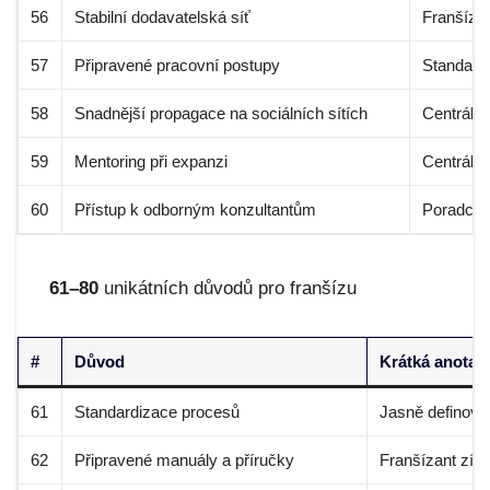
56
Stabilní dodavatelská síť
Franšízan
57
Připravené pracovní postupy
Standard
58
Snadnější propagace na sociálních sítích
Centrála 
59
Mentoring při expanzi
Centrála 
60
Přístup k odborným konzultantům
Poradci z
61–80
unikátních důvodů pro franšízu
#
Důvod
Krátká anotac
61
Standardizace procesů
Jasně definova
62
Připravené manuály a příručky
Franšízant zís