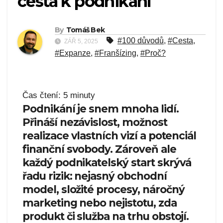
cesta k podnikání
By
Tomáš Bek
#100 důvodů
,
#Cesta
,
ZÁŘ 5, 2025
#Expanze
,
#Franšízing
,
#Proč?
Čas čtení:
5
minuty
Podnikání je snem mnoha lidí.
Přináší nezávislost, možnost
realizace vlastních vizí a potenciál
finanční svobody. Zároveň ale
každý podnikatelský start skrývá
řadu rizik: nejasný obchodní
model, složité procesy, náročný
marketing nebo nejistotu, zda
produkt či služba na trhu obstojí.