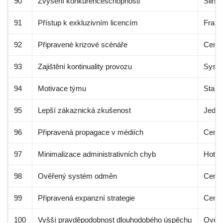
90
Zvýšení konkurenceschopnosti
Silný
91
Přístup k exkluzivním licencím
Franš
92
Připravené krizové scénáře
Centr
93
Zajištění kontinuality provozu
Systé
94
Motivace týmu
Stand
95
Lepší zákaznická zkušenost
Jednot
96
Připravená propagace v médiích
Centr
97
Minimalizace administrativních chyb
Hotov
98
Ověřený systém odměn
Centr
99
Připravená expanzní strategie
Centr
100
Vyšší pravděpodobnost dlouhodobého úspěchu
Ověře