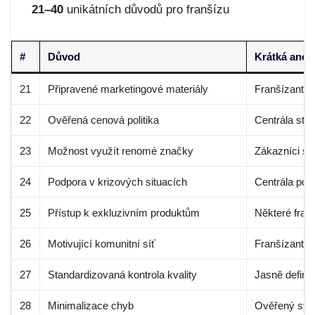
21–40
unikátních důvodů pro franšízu
#
Důvod
Krátká anot
21
Připravené marketingové materiály
Franšízant d
22
Ověřená cenová politika
Centrála sta
23
Možnost využít renomé značky
Zákazníci sn
24
Podpora v krizových situacích
Centrála pos
25
Přístup k exkluzivním produktům
Některé franš
26
Motivující komunitní síť
Franšízant se
27
Standardizovaná kontrola kvality
Jasně definov
28
Minimalizace chyb
Ověřený sys