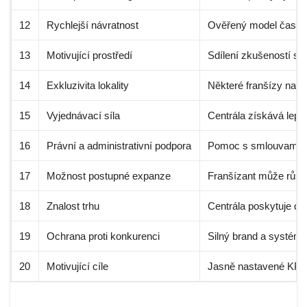
12
Rychlejší návratnost
Ověřený model často př
13
Motivující prostředí
Sdílení zkušeností s o
14
Exkluzivita lokality
Některé franšízy nabíz
15
Vyjednávací síla
Centrála získává lepš
16
Právní a administrativní podpora
Pomoc s smlouvami, li
17
Možnost postupné expanze
Franšízant může růst, 
18
Znalost trhu
Centrála poskytuje dat
19
Ochrana proti konkurenci
Silný brand a systém 
20
Motivující cíle
Jasně nastavené KPI 