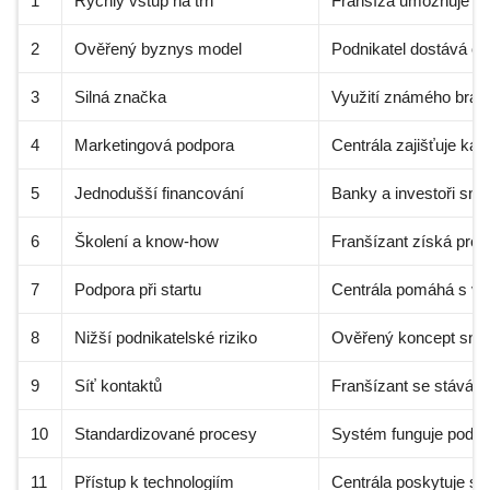
1
Rychlý vstup na trh
Franšíza umožňuje ok
2
Ověřený byznys model
Podnikatel dostává os
3
Silná značka
Využití známého bran
4
Marketingová podpora
Centrála zajišťuje ka
5
Jednodušší financování
Banky a investoři sná
6
Školení a know-how
Franšízant získá prof
7
Podpora při startu
Centrála pomáhá s výb
8
Nižší podnikatelské riziko
Ověřený koncept snižu
9
Síť kontaktů
Franšízant se stává so
10
Standardizované procesy
Systém funguje podle
11
Přístup k technologiím
Centrála poskytuje so