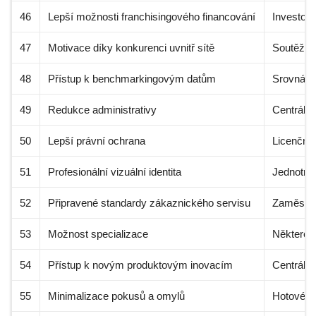
46
Lepší možnosti franchisingového financování
Investoři
47
Motivace díky konkurenci uvnitř sítě
Soutěžení
48
Přístup k benchmarkingovým datům
Srovnává
49
Redukce administrativy
Centrála 
50
Lepší právní ochrana
Licenční 
51
Profesionální vizuální identita
Jednotný 
52
Připravené standardy zákaznického servisu
Zaměstnan
53
Možnost specializace
Některé f
54
Přístup k novým produktovým inovacím
Centrála 
55
Minimalizace pokusů a omylů
Hotové k