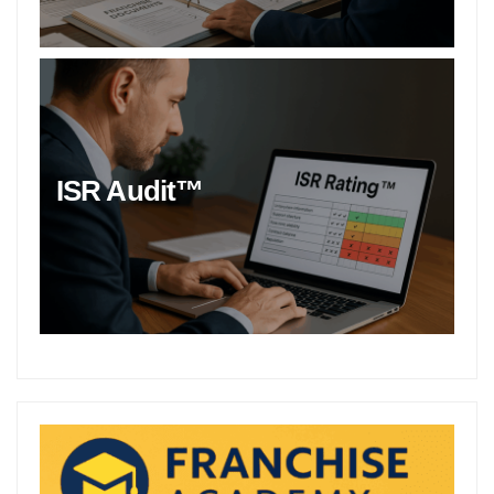
ISR Audit™