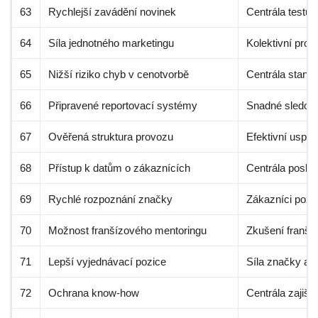
63
Rychlejší zavádění novinek
Centrála testuj
64
Síla jednotného marketingu
Kolektivní prop
65
Nižší riziko chyb v cenotvorbě
Centrála stanov
66
Připravené reportovací systémy
Snadné sledová
67
Ověřená struktura provozu
Efektivní uspoř
68
Přístup k datům o zákaznících
Centrála poskyt
69
Rychlé rozpoznání značky
Zákazníci pozna
70
Možnost franšízového mentoringu
Zkušení franší
71
Lepší vyjednávací pozice
Síla značky a 
72
Ochrana know-how
Centrála zajišť