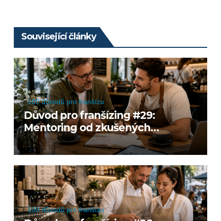
příspěvek
Související články
100 důvodů pro franšízu
Důvod pro franšízing #29:
Mentoring od zkušených
podnikatelů
100 důvodů pro franšízu