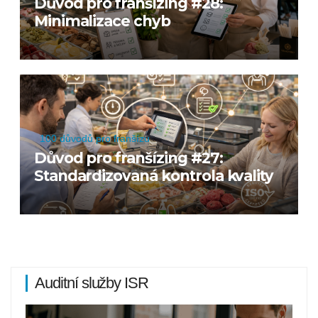
Důvod pro franšízing #28:
Minimalizace chyb
100 důvodů pro franšízu
Důvod pro franšízing #27:
Standardizovaná kontrola kvality
Auditní služby ISR