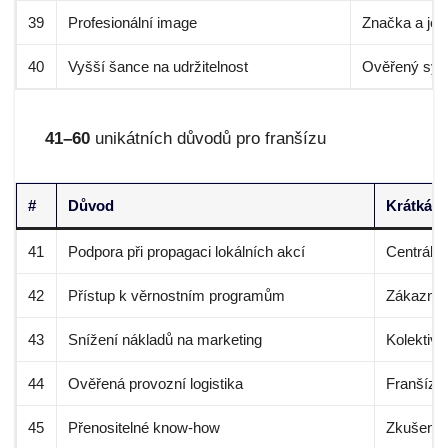
39
Profesionální image
Značka a jed
40
Vyšší šance na udržitelnost
Ověřený sys
41–60
unikátních důvodů pro franšízu
#
Důvod
Krátká a
41
Podpora při propagaci lokálních akcí
Centrála 
42
Přístup k věrnostním programům
Zákazníc
43
Snížení nákladů na marketing
Kolektivn
44
Ověřená provozní logistika
Franšíza
45
Přenositelné know-how
Zkušenost