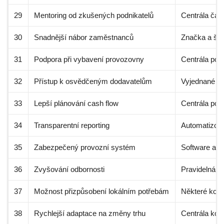
29
Mentoring od zkušených podnikatelů
Centrála čas
30
Snadnější nábor zaměstnanců
Značka a škol
31
Podpora při vybavení provozovny
Centrála pom
32
Přístup k osvědčeným dodavatelům
Vyjednané po
33
Lepší plánování cash flow
Centrála pos
34
Transparentní reporting
Automatizova
35
Zabezpečený provozní systém
Software a s
36
Zvyšování odbornosti
Pravidelná šk
37
Možnost přizpůsobení lokálním potřebám
Některé konc
38
Rychlejší adaptace na změny trhu
Centrála koo