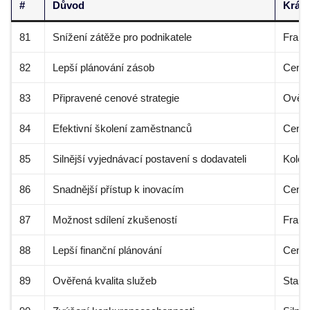
#
Důvod
Krátk
81
Snížení zátěže pro podnikatele
Franš
82
Lepší plánování zásob
Centr
83
Připravené cenové strategie
Ověře
84
Efektivní školení zaměstnanců
Centr
85
Silnější vyjednávací postavení s dodavateli
Kolekt
86
Snadnější přístup k inovacím
Centr
87
Možnost sdílení zkušeností
Franš
88
Lepší finanční plánování
Centr
89
Ověřená kvalita služeb
Stand