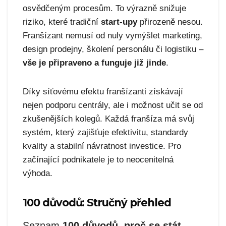
osvědčeným procesům. To výrazně snižuje
riziko, které tradiční
start-upy
přirozeně nesou.
Franšízant nemusí od nuly vymýšlet marketing,
design prodejny, školení personálu či logistiku –
vše je připraveno a funguje již jinde
.
Díky síťovému efektu franšízanti získávají
nejen podporu centrály, ale i možnost učit se od
zkušenějších kolegů. Každá franšíza má svůj
systém, který zajišťuje efektivitu, standardy
kvality a stabilní návratnost investice. Pro
začínající podnikatele je to neocenitelná
výhoda.
100 důvodů: Stručný přehled
Seznam
100 důvodů, proč se stát