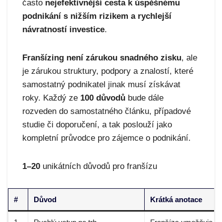
často
nejefektivnější cesta k úspěšnému
podnikání s nižším rizikem a rychlejší
návratností investice
.
Franšízing není zárukou snadného zisku
, ale
je zárukou struktury, podpory a znalostí, které
samostatný podnikatel jinak musí získávat
roky. Každý ze
100 důvodů
bude dále
rozveden do samostatného článku, případové
studie či doporučení, a tak poslouží jako
kompletní průvodce pro zájemce o podnikání.
1–20
unikátních důvodů pro franšízu
#
Důvod
Krátká anotace