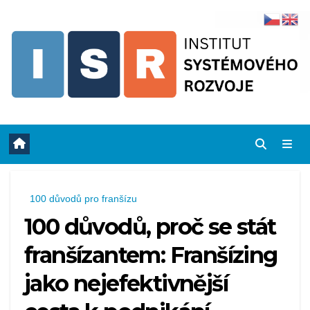
Skip
to
content
100 důvodů pro franšízu
100 důvodů, proč se stát
franšízantem: Franšízing
jako nejefektivnější