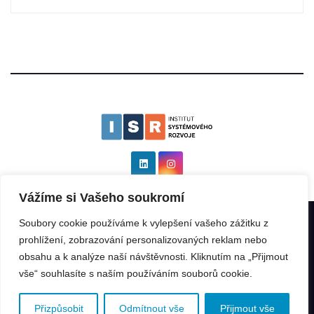
Vážíme si Vašeho soukromí
Soubory cookie používáme k vylepšení vašeho zážitku z
Institut systémového rozvoje as ISR
|
Všechna práva vyhrazena: ©
prohlížení, zobrazování personalizovaných reklam nebo
2025 by
Kinabalu s.r.o.
.
obsahu a k analýze naší návštěvnosti. Kliknutím na „Přijmout
vše“ souhlasíte s naším používáním souborů cookie.
ISR Rating
ISR GeoIndex
ISR Program
Franšízant
Franšízor
Přednášky
Další
Přizpůsobit
Odmítnout vše
Přijmout vše